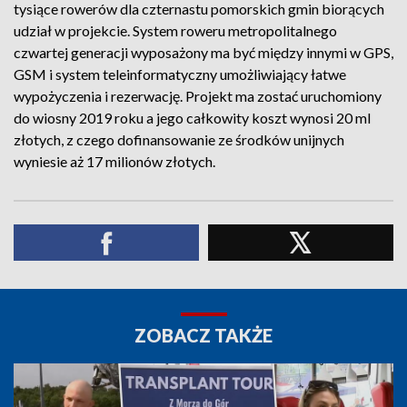
tysiące rowerów dla czternastu pomorskich gmin biorących
udział w projekcie. System roweru metropolitalnego
czwartej generacji wyposażony ma być między innymi w GPS,
GSM i system teleinformatyczny umożliwiający łatwe
wypożyczenia i rezerwację. Projekt ma zostać uruchomiony
do wiosny 2019 roku a jego całkowity koszt wynosi 20 ml
złotych, z czego dofinansowanie ze środków unijnych
wyniesie aż 17 milionów złotych.
ZOBACZ TAKŻE