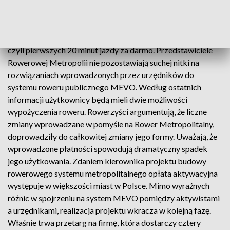
metropolitalnego roweru ma wejść w życie już w
przyszłym roku
Za drogi abonament oraz brak tak zwanego „darmoczasu” -
czyli pierwszych 20 minut jazdy za darmo. Przedstawiciele
Rowerowej Metropolii nie pozostawiają suchej nitki na
rozwiązaniach wprowadzonych przez urzędników do
systemu roweru publicznego MEVO. Według ostatnich
informacji użytkownicy będą mieli dwie możliwości
wypożyczenia roweru. Rowerzyści argumentują, że liczne
zmiany wprowadzane w pomyśle na Rower Metropolitalny,
doprowadziły do całkowitej zmiany jego formy. Uważają, że
wprowadzone płatności spowodują dramatyczny spadek
jego użytkowania. Zdaniem kierownika projektu budowy
rowerowego systemu metropolitalnego opłata aktywacyjna
występuje w większości miast w Polsce. Mimo wyraźnych
różnic w spojrzeniu na system MEVO pomiędzy aktywistami
a urzędnikami, realizacja projektu wkracza w kolejną fazę.
Właśnie trwa przetarg na firmę, która dostarczy cztery