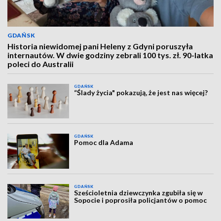
GDAŃSK
Historia niewidomej pani Heleny z Gdyni poruszyła
internautów. W dwie godziny zebrali 100 tys. zł. 90-latka
poleci do Australii
GDAŃSK
“Ślady życia" pokazują, że jest nas więcej?
GDAŃSK
Pomoc dla Adama
GDAŃSK
Sześcioletnia dziewczynka zgubiła się w
Sopocie i poprosiła policjantów o pomoc