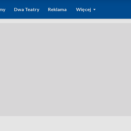
amy
Dwa Teatry
Reklama
Więcej