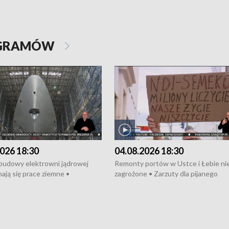
OGRAMÓW
026 18:30
04.08.2026 18:30
 budowy elektrowni jądrowej
Remonty portów w Ustce i Łebie ni
ają się prace ziemne •
zagrożone • Zarzuty dla pijanego
o umowę na budowę obwodnicy
kierowcy ciągnika • Protest
u Gdańskiego • Za kilka dni
poszkodowanych przez dewelopera
e ORP „Wicher” • 18 milionów
Gdyni • Milion zł dla dzieci z UCK od
a inwestycje w szkołach w Rumi
Cancer Fighters • Efekty wpisu Gdy
owie • Nowy sprzęt
Listę UNESCO • Kaszubscy kuczerz