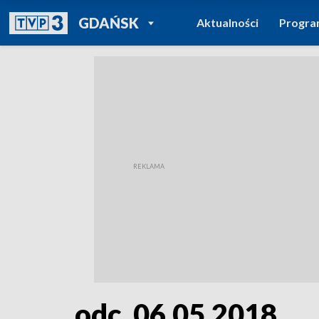
POWRÓT DO
GDAŃSK
Aktualności
Progr
TVP REGIONY
odc. 06.05.2018