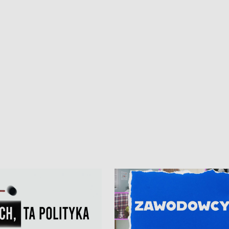
iczny dla Puckiego Szpitala • Na
witali Tour de Pologne
znów rekordowe upały