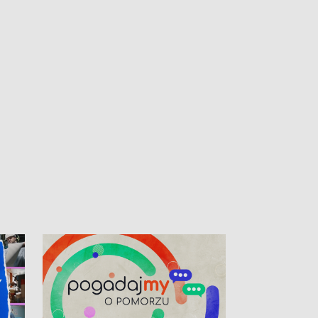
kibiców na trasie przejazdu peletonu
Tour de Pologne przez Kaszuby