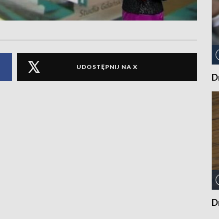
UDOSTĘPNIJ NA X
D
D