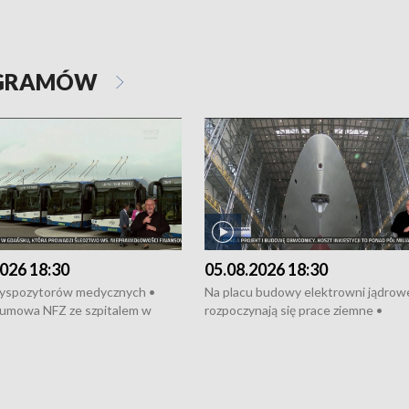
OGRAMÓW
026 18:30
05.08.2026 18:30
dyspozytorów medycznych •
Na placu budowy elektrowni jądrow
umowa NFZ ze szpitalem w
rozpoczynają się prace ziemne •
• Otwarto Morski Terminal
Podpisano umowę na budowę obwo
nkowy • Budowa morskiej farmy
Starogardu Gdańskiego • Za kilka dn
 • Korki na gdańskich Stogach •
wodowanie ORP „Wicher” • 18 mili
czne zachowania na torach •
złotych na inwestycje w szkołach w
nowych „trajtków” dla Gdyni
i Wejherowie • Nowy sprzęt