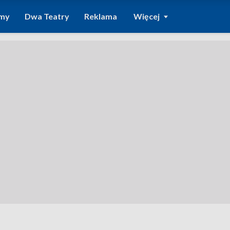
amy
Dwa Teatry
Reklama
Więcej