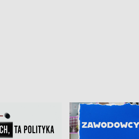
kardiologiczny dla Puckiego Szpitala
Pomorzu znów rekordowe upały