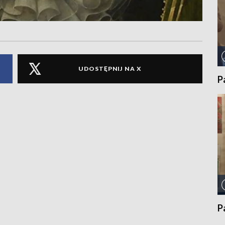
UDOSTĘPNIJ NA X
P
P