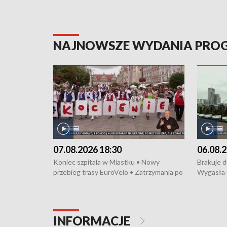
NAJNOWSZE WYDANIA PR
07.08.2026 18:30
06.08.2
Koniec szpitala w Miastku • Nowy
Brakuje 
przebieg trasy EuroVelo • Zatrzymania po
Wygasła 
bójce w Kościerzynie • Mieszkańcy
Miastku 
protestują przeciwko budowie trasy
Przeładu
tramwajowej • Kolejne konwoje
wiatrowej
humanitarne z Trójmiasta na Ukrainę •
Niebezpie
INFORMACJE
Święto Kociewia na Jarmarku św.
Dziewięć 