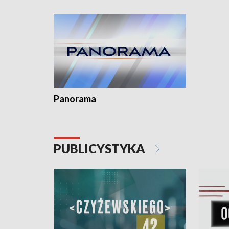
Dominika • Gdynia z lat 30. w
fotoplastikonie
Panorama
PUBLICYSTYKA