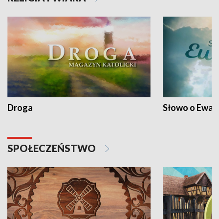
Droga
Słowo o Ewang
SPOŁECZEŃSTWO