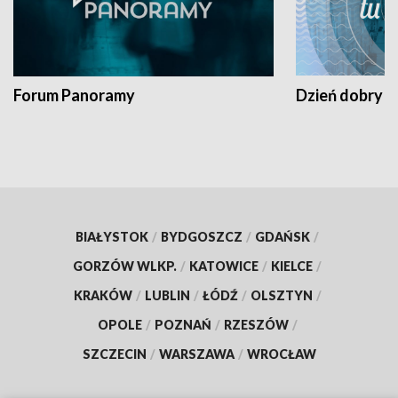
Forum Panoramy
Dzień dobry t
BIAŁYSTOK
/
BYDGOSZCZ
/
GDAŃSK
/
GORZÓW WLKP.
/
KATOWICE
/
KIELCE
/
KRAKÓW
/
LUBLIN
/
ŁÓDŹ
/
OLSZTYN
/
OPOLE
/
POZNAŃ
/
RZESZÓW
/
SZCZECIN
/
WARSZAWA
/
WROCŁAW