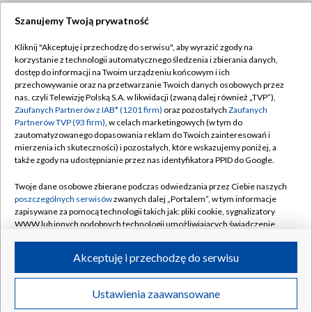
Szanujemy Twoją prywatność
Dołącz do nas:
Kliknij "Akceptuję i przechodzę do serwisu", aby wyrazić zgody na
korzystanie z technologii automatycznego śledzenia i zbierania danych,
TVP
dostęp do informacji na Twoim urządzeniu końcowym i ich
Abonament TVP
przechowywanie oraz na przetwarzanie Twoich danych osobowych przez
Regulamin TVP
nas, czyli Telewizję Polską S.A. w likwidacji (zwaną dalej również „TVP”),
Emisja w TVP
Zaufanych Partnerów z IAB* (1201 firm)
oraz pozostałych
Zaufanych
Polityka prywatności
Partnerów TVP (93 firm)
, w celach marketingowych (w tym do
Centrum informacji TVP
Moje zgody
zautomatyzowanego dopasowania reklam do Twoich zainteresowań i
mierzenia ich skuteczności) i pozostałych, które wskazujemy poniżej, a
Naziemna Telewizja Cyfrowa
Pomoc
także zgody na udostępnianie przez nas identyfikatora PPID do Google.
Sklep TVP
Biuro reklamy
Twoje dane osobowe zbierane podczas odwiedzania przez Ciebie naszych
Rada Programowa
poszczególnych serwisów
zwanych dalej „Portalem”, w tym informacje
Kontakt
zapisywane za pomocą technologii takich jak: pliki cookie, sygnalizatory
System NOS
WWW lub innych podobnych technologii umożliwiających świadczenie
dopasowanych i bezpiecznych usług, personalizację treści oraz reklam,
Informacje o nadawcy
Kanały
udostępnianie funkcji mediów społecznościowych oraz analizowanie
Akceptuję i przechodzę do serwisu
ruchu w Internecie.
Program dla prasy
©2026 Telewizja Polska S.A. w likwidacji
Biuro Reklamy
Twoje dane osobowe zbierane podczas odwiedzania przez Ciebie
Ustawienia zaawansowane
poszczególnych serwisów
na Portalu, takie jak adresy IP, identyfikatory
Ogłoszenie przetargowe