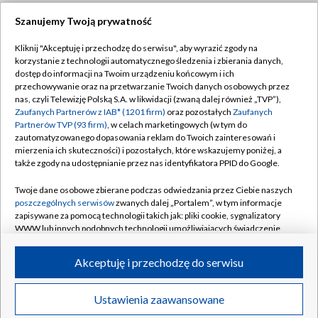
Szanujemy Twoją prywatność
Dołącz do nas:
Kliknij "Akceptuję i przechodzę do serwisu", aby wyrazić zgody na
korzystanie z technologii automatycznego śledzenia i zbierania danych,
TVP
dostęp do informacji na Twoim urządzeniu końcowym i ich
Abonament TVP
przechowywanie oraz na przetwarzanie Twoich danych osobowych przez
Regulamin TVP
nas, czyli Telewizję Polską S.A. w likwidacji (zwaną dalej również „TVP”),
Emisja w TVP
Zaufanych Partnerów z IAB* (1201 firm)
oraz pozostałych
Zaufanych
Polityka prywatności
Partnerów TVP (93 firm)
, w celach marketingowych (w tym do
Centrum informacji TVP
Moje zgody
zautomatyzowanego dopasowania reklam do Twoich zainteresowań i
mierzenia ich skuteczności) i pozostałych, które wskazujemy poniżej, a
Naziemna Telewizja Cyfrowa
Pomoc
także zgody na udostępnianie przez nas identyfikatora PPID do Google.
Sklep TVP
Biuro reklamy
Twoje dane osobowe zbierane podczas odwiedzania przez Ciebie naszych
Rada Programowa
poszczególnych serwisów
zwanych dalej „Portalem”, w tym informacje
Kontakt
zapisywane za pomocą technologii takich jak: pliki cookie, sygnalizatory
System NOS
WWW lub innych podobnych technologii umożliwiających świadczenie
dopasowanych i bezpiecznych usług, personalizację treści oraz reklam,
Informacje o nadawcy
Kanały
udostępnianie funkcji mediów społecznościowych oraz analizowanie
Akceptuję i przechodzę do serwisu
ruchu w Internecie.
Program dla prasy
©2026 Telewizja Polska S.A. w likwidacji
Biuro Reklamy
Twoje dane osobowe zbierane podczas odwiedzania przez Ciebie
Ustawienia zaawansowane
poszczególnych serwisów
na Portalu, takie jak adresy IP, identyfikatory
Ogłoszenie przetargowe