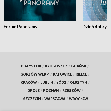
Forum Panoramy
Dzień dobry t
BIAŁYSTOK
/
BYDGOSZCZ
/
GDAŃSK
/
GORZÓW WLKP.
/
KATOWICE
/
KIELCE
/
KRAKÓW
/
LUBLIN
/
ŁÓDŹ
/
OLSZTYN
/
OPOLE
/
POZNAŃ
/
RZESZÓW
/
SZCZECIN
/
WARSZAWA
/
WROCŁAW