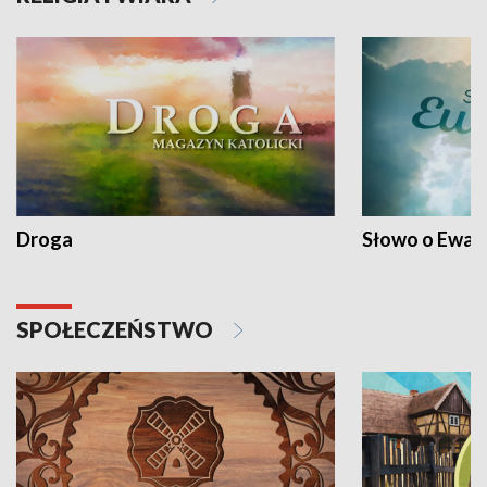
Droga
Słowo o Ewang
SPOŁECZEŃSTWO