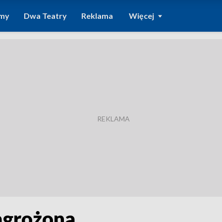
amy
Dwa Teatry
Reklama
Więcej
agrożona