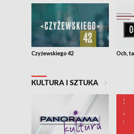
Czyżewskiego 42
Och, ta
KULTURA I SZTUKA