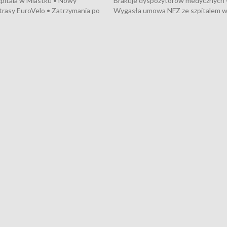
pitala w Miastku • Nowy
Brakuje dyspozytorów medycznych 
trasy EuroVelo • Zatrzymania po
Wygasła umowa NFZ ze szpitalem 
ościerzynie • Mieszkańcy
Miastku • Otwarto Morski Terminal
ą przeciwko budowie trasy
Przeładunkowy • Budowa morskiej 
wej • Kolejne konwoje
wiatrowej • Korki na gdańskich Sto
ne z Trójmiasta na Ukrainę •
Niebezpieczne zachowania na torac
ciewia na Jarmarku św.
Dziewięć nowych „trajtków” dla Gdy
• Gdynia z lat 30. w
ikonie