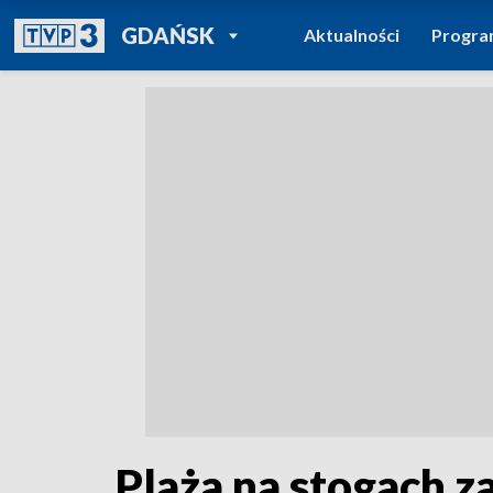
POWRÓT DO
GDAŃSK
Aktualności
Progr
TVP REGIONY
Plaża na stogach z