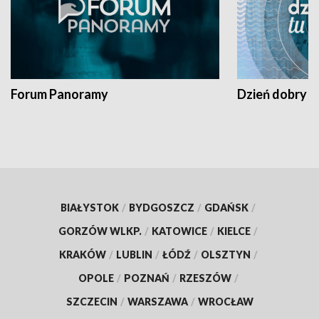
Forum Panoramy
Dzień dobry t
BIAŁYSTOK
/
BYDGOSZCZ
/
GDAŃSK
/
GORZÓW WLKP.
/
KATOWICE
/
KIELCE
/
KRAKÓW
/
LUBLIN
/
ŁÓDŹ
/
OLSZTYN
/
OPOLE
/
POZNAŃ
/
RZESZÓW
/
SZCZECIN
/
WARSZAWA
/
WROCŁAW