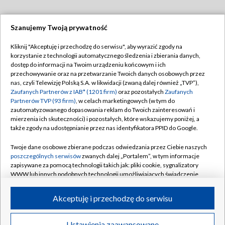
Szanujemy Twoją prywatność
Dołącz do nas:
Kliknij "Akceptuję i przechodzę do serwisu", aby wyrazić zgody na
korzystanie z technologii automatycznego śledzenia i zbierania danych,
TVP
dostęp do informacji na Twoim urządzeniu końcowym i ich
Abonament TVP
przechowywanie oraz na przetwarzanie Twoich danych osobowych przez
Regulamin TVP
nas, czyli Telewizję Polską S.A. w likwidacji (zwaną dalej również „TVP”),
Emisja w TVP
Zaufanych Partnerów z IAB* (1201 firm)
oraz pozostałych
Zaufanych
Polityka prywatności
Partnerów TVP (93 firm)
, w celach marketingowych (w tym do
Centrum informacji TVP
Moje zgody
zautomatyzowanego dopasowania reklam do Twoich zainteresowań i
mierzenia ich skuteczności) i pozostałych, które wskazujemy poniżej, a
Naziemna Telewizja Cyfrowa
Pomoc
także zgody na udostępnianie przez nas identyfikatora PPID do Google.
Sklep TVP
Biuro reklamy
Twoje dane osobowe zbierane podczas odwiedzania przez Ciebie naszych
Rada Programowa
poszczególnych serwisów
zwanych dalej „Portalem”, w tym informacje
Kontakt
zapisywane za pomocą technologii takich jak: pliki cookie, sygnalizatory
System NOS
WWW lub innych podobnych technologii umożliwiających świadczenie
dopasowanych i bezpiecznych usług, personalizację treści oraz reklam,
Informacje o nadawcy
Kanały
udostępnianie funkcji mediów społecznościowych oraz analizowanie
Akceptuję i przechodzę do serwisu
ruchu w Internecie.
Program dla prasy
©2026 Telewizja Polska S.A. w likwidacji
Biuro Reklamy
Twoje dane osobowe zbierane podczas odwiedzania przez Ciebie
Ustawienia zaawansowane