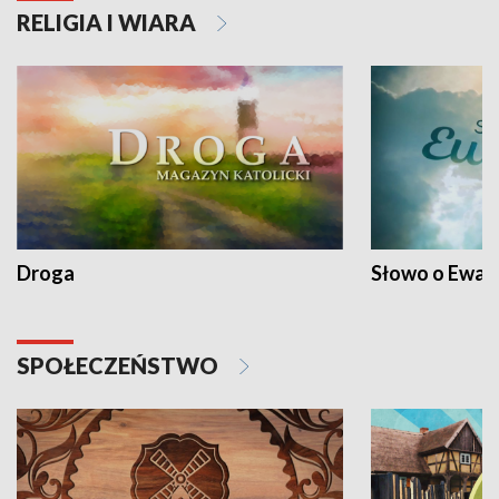
RELIGIA I WIARA
Droga
Słowo o Ewang
SPOŁECZEŃSTWO