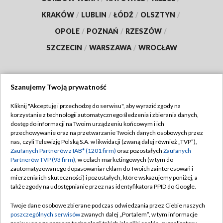
KRAKÓW
/
LUBLIN
/
ŁÓDŹ
/
OLSZTYN
/
OPOLE
/
POZNAŃ
/
RZESZÓW
/
SZCZECIN
/
WARSZAWA
/
WROCŁAW
Szanujemy Twoją prywatność
Dołącz do nas:
Kliknij "Akceptuję i przechodzę do serwisu", aby wyrazić zgody na
korzystanie z technologii automatycznego śledzenia i zbierania danych,
TVP
dostęp do informacji na Twoim urządzeniu końcowym i ich
Abonament TVP
przechowywanie oraz na przetwarzanie Twoich danych osobowych przez
Regulamin TVP
nas, czyli Telewizję Polską S.A. w likwidacji (zwaną dalej również „TVP”),
Emisja w TVP
Zaufanych Partnerów z IAB* (1201 firm)
oraz pozostałych
Zaufanych
Polityka prywatności
Partnerów TVP (93 firm)
, w celach marketingowych (w tym do
Centrum informacji TVP
Moje zgody
zautomatyzowanego dopasowania reklam do Twoich zainteresowań i
mierzenia ich skuteczności) i pozostałych, które wskazujemy poniżej, a
Naziemna Telewizja Cyfrowa
Pomoc
także zgody na udostępnianie przez nas identyfikatora PPID do Google.
Sklep TVP
Biuro reklamy
Twoje dane osobowe zbierane podczas odwiedzania przez Ciebie naszych
Rada Programowa
poszczególnych serwisów
zwanych dalej „Portalem”, w tym informacje
Kontakt