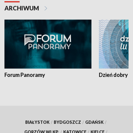
ARCHIWUM
Forum Panoramy
Dzień dobry t
BIAŁYSTOK
/
BYDGOSZCZ
/
GDAŃSK
/
GORZÓW WLKP.
/
KATOWICE
/
KIELCE
/