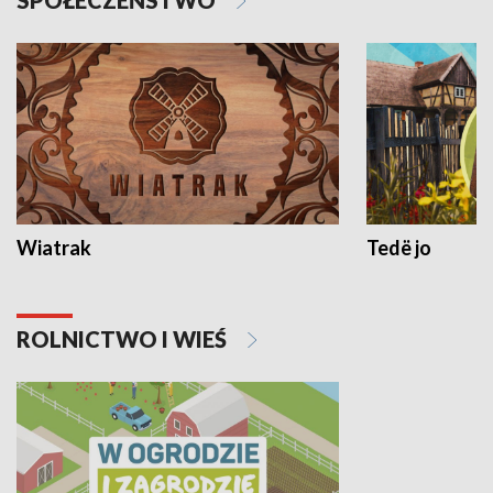
SPOŁECZEŃSTWO
Wiatrak
Tedë jo
ROLNICTWO I WIEŚ