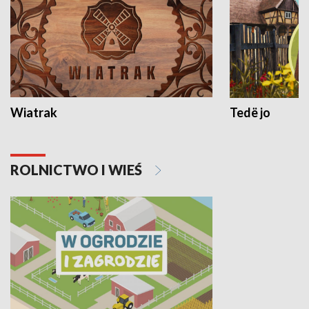
Wiatrak
Tedë jo
ROLNICTWO I WIEŚ