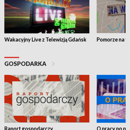
Wakacyjny Live z Telewizją Gdańsk
Pomorze na 
GOSPODARKA
Raport gospodarczy
O pracy po pr