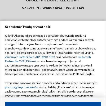
OPOLE
/
POZNAŃ
/
RZESZÓW
/
SZCZECIN
/
WARSZAWA
/
WROCŁAW
Szanujemy Twoją prywatność
Dołącz do nas:
Kliknij "Akceptuję i przechodzę do serwisu", aby wyrazić zgody na
korzystanie z technologii automatycznego śledzenia i zbierania danych,
TVP
dostęp do informacji na Twoim urządzeniu końcowym i ich
Abonament TVP
przechowywanie oraz na przetwarzanie Twoich danych osobowych przez
Regulamin TVP
nas, czyli Telewizję Polską S.A. w likwidacji (zwaną dalej również „TVP”),
Emisja w TVP
Zaufanych Partnerów z IAB* (1201 firm)
oraz pozostałych
Zaufanych
Polityka prywatności
Partnerów TVP (93 firm)
, w celach marketingowych (w tym do
Centrum informacji TVP
Moje zgody
zautomatyzowanego dopasowania reklam do Twoich zainteresowań i
mierzenia ich skuteczności) i pozostałych, które wskazujemy poniżej, a
Naziemna Telewizja Cyfrowa
Pomoc
także zgody na udostępnianie przez nas identyfikatora PPID do Google.
Sklep TVP
Biuro reklamy
Twoje dane osobowe zbierane podczas odwiedzania przez Ciebie naszych
Rada Programowa
poszczególnych serwisów
zwanych dalej „Portalem”, w tym informacje
Kontakt
zapisywane za pomocą technologii takich jak: pliki cookie, sygnalizatory
System NOS
WWW lub innych podobnych technologii umożliwiających świadczenie
dopasowanych i bezpiecznych usług, personalizację treści oraz reklam,
Informacje o nadawcy
Kanały
udostępnianie funkcji mediów społecznościowych oraz analizowanie