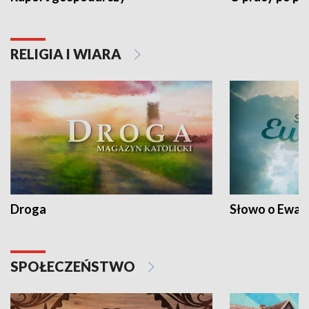
RELIGIA I WIARA
Droga
Słowo o Ewang
SPOŁECZEŃSTWO