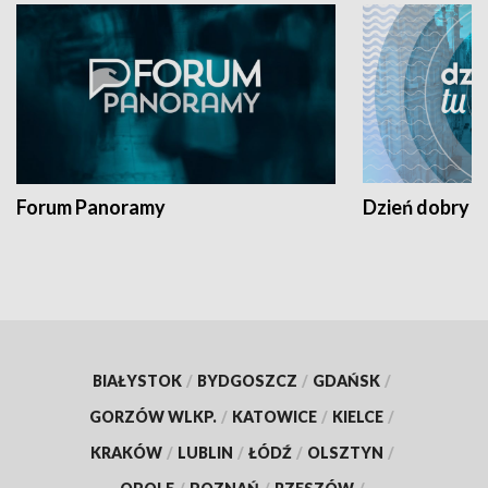
Forum Panoramy
Dzień dobry t
BIAŁYSTOK
/
BYDGOSZCZ
/
GDAŃSK
/
GORZÓW WLKP.
/
KATOWICE
/
KIELCE
/
KRAKÓW
/
LUBLIN
/
ŁÓDŹ
/
OLSZTYN
/