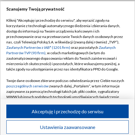
Szanujemy Twoją prywatność
Dołącz do nas:
Kliknij "Akceptuję i przechodzę do serwisu", aby wyrazić zgody na
korzystanie z technologii automatycznego śledzenia i zbierania danych,
TVP
dostęp do informacji na Twoim urządzeniu końcowym i ich
Abonament TVP
przechowywanie oraz na przetwarzanie Twoich danych osobowych przez
Regulamin TVP
nas, czyli Telewizję Polską S.A. w likwidacji (zwaną dalej również „TVP”),
Emisja w TVP
Zaufanych Partnerów z IAB* (1201 firm)
oraz pozostałych
Zaufanych
Polityka prywatności
Partnerów TVP (93 firm)
, w celach marketingowych (w tym do
Centrum informacji TVP
Moje zgody
zautomatyzowanego dopasowania reklam do Twoich zainteresowań i
mierzenia ich skuteczności) i pozostałych, które wskazujemy poniżej, a
Naziemna Telewizja Cyfrowa
Pomoc
także zgody na udostępnianie przez nas identyfikatora PPID do Google.
Sklep TVP
Biuro reklamy
Twoje dane osobowe zbierane podczas odwiedzania przez Ciebie naszych
Rada Programowa
poszczególnych serwisów
zwanych dalej „Portalem”, w tym informacje
Kontakt
zapisywane za pomocą technologii takich jak: pliki cookie, sygnalizatory
System NOS
WWW lub innych podobnych technologii umożliwiających świadczenie
dopasowanych i bezpiecznych usług, personalizację treści oraz reklam,
Informacje o nadawcy
Kanały
udostępnianie funkcji mediów społecznościowych oraz analizowanie
Akceptuję i przechodzę do serwisu
ruchu w Internecie.
Program dla prasy
©2026 Telewizja Polska S.A. w likwidacji
Biuro Reklamy
Twoje dane osobowe zbierane podczas odwiedzania przez Ciebie
Ustawienia zaawansowane
poszczególnych serwisów
na Portalu, takie jak adresy IP, identyfikatory
Ogłoszenie przetargowe