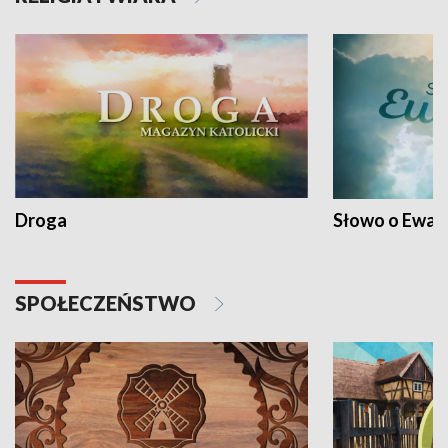
Droga
Słowo o Ewang
SPOŁECZEŃSTWO