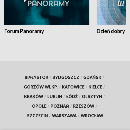
Forum Panoramy
Dzień dobry t
BIAŁYSTOK
/
BYDGOSZCZ
/
GDAŃSK
/
GORZÓW WLKP.
/
KATOWICE
/
KIELCE
/
KRAKÓW
/
LUBLIN
/
ŁÓDŹ
/
OLSZTYN
/
OPOLE
/
POZNAŃ
/
RZESZÓW
/
SZCZECIN
/
WARSZAWA
/
WROCŁAW