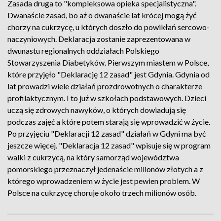
Zasada druga to "kompleksowa opieka specjalistyczna".
Dwanaście zasad, bo aż o dwanaście lat krócej mogą żyć
chorzy na cukrzycę, u których doszło do powikłań sercowo-
naczyniowych. Deklaracja zostanie zaprezentowana w
dwunastu regionalnych oddziałach Polskiego
Stowarzyszenia Diabetyków. Pierwszym miastem w Polsce,
które przyjęło "Deklarację 12 zasad" jest Gdynia. Gdynia od
lat prowadzi wiele działań prozdrowotnych o charakterze
profilaktycznym. I to już w szkołach podstawowych. Dzieci
uczą się zdrowych nawyków, o których dowiadują się
podczas zajęć a które potem starają się wprowadzić w życie.
Po przyjęciu "Deklaracji 12 zasad" działań w Gdyni ma być
jeszcze więcej. "Deklaracja 12 zasad" wpisuje się w program
walki z cukrzycą, na który samorząd województwa
pomorskiego przeznaczył jedenaście milionów złotych a z
którego wprowadzeniem w życie jest pewien problem. W
Polsce na cukrzycę choruje około trzech milionów osób.