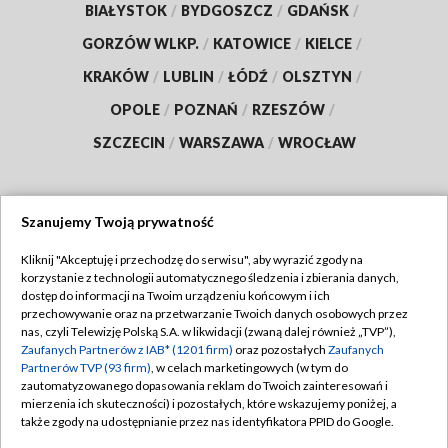
BIAŁYSTOK
/
BYDGOSZCZ
/
GDAŃSK
/
GORZÓW WLKP.
/
KATOWICE
/
KIELCE
/
KRAKÓW
/
LUBLIN
/
ŁÓDŹ
/
OLSZTYN
/
OPOLE
/
POZNAŃ
/
RZESZÓW
/
SZCZECIN
/
WARSZAWA
/
WROCŁAW
Szanujemy Twoją prywatność
Dołącz do nas:
Kliknij "Akceptuję i przechodzę do serwisu", aby wyrazić zgody na
korzystanie z technologii automatycznego śledzenia i zbierania danych,
TVP
dostęp do informacji na Twoim urządzeniu końcowym i ich
Abonament TVP
przechowywanie oraz na przetwarzanie Twoich danych osobowych przez
Regulamin TVP
nas, czyli Telewizję Polską S.A. w likwidacji (zwaną dalej również „TVP”),
Emisja w TVP
Polityka prywatności
Zaufanych Partnerów z IAB* (1201 firm)
oraz pozostałych
Zaufanych
Partnerów TVP (93 firm)
, w celach marketingowych (w tym do
Centrum informacji TVP
Moje zgody
zautomatyzowanego dopasowania reklam do Twoich zainteresowań i
mierzenia ich skuteczności) i pozostałych, które wskazujemy poniżej, a
Naziemna Telewizja Cyfrowa
Pomoc
także zgody na udostępnianie przez nas identyfikatora PPID do Google.
Sklep TVP
Biuro reklamy