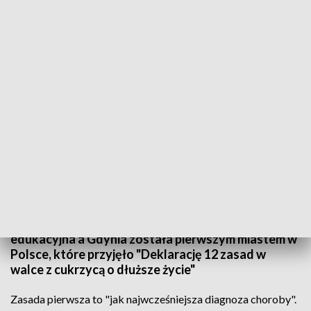
Dłuższe życie chorych z cukrzycą
Na świecie, co sześć sekund z powodu powikłań
cukrzycy umiera jedna osoba. Na cukrzycę typu
drugiego zapadają coraz młodsze osoby.
Przyczyniają się do tego niezdrowe nawyki
żywieniowe i brak aktywności fizycznej. Aby z tym
walczyć ruszyła ogólnopolska kampania
edukacyjna a Gdynia została pierwszym miastem w
Polsce, które przyjęło "Deklarację 12 zasad w
walce z cukrzycą o dłuższe życie"
Zasada pierwsza to "jak najwcześniejsza diagnoza choroby".