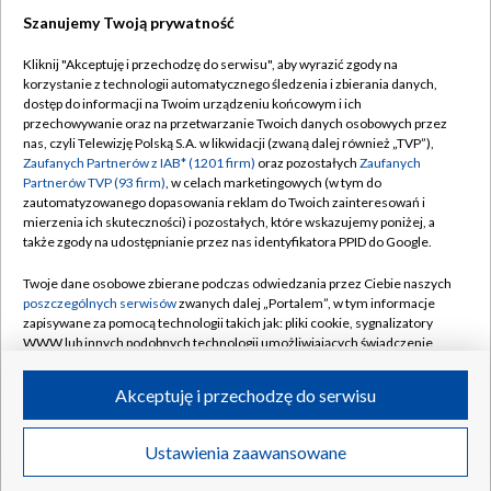
Szanujemy Twoją prywatność
Dołącz do nas:
Kliknij "Akceptuję i przechodzę do serwisu", aby wyrazić zgody na
korzystanie z technologii automatycznego śledzenia i zbierania danych,
TVP
dostęp do informacji na Twoim urządzeniu końcowym i ich
Abonament TVP
przechowywanie oraz na przetwarzanie Twoich danych osobowych przez
Regulamin TVP
nas, czyli Telewizję Polską S.A. w likwidacji (zwaną dalej również „TVP”),
Emisja w TVP
Polityka prywatności
Zaufanych Partnerów z IAB* (1201 firm)
oraz pozostałych
Zaufanych
Partnerów TVP (93 firm)
, w celach marketingowych (w tym do
Centrum informacji TVP
Moje zgody
zautomatyzowanego dopasowania reklam do Twoich zainteresowań i
mierzenia ich skuteczności) i pozostałych, które wskazujemy poniżej, a
Naziemna Telewizja Cyfrowa
Pomoc
także zgody na udostępnianie przez nas identyfikatora PPID do Google.
Sklep TVP
Biuro reklamy
Twoje dane osobowe zbierane podczas odwiedzania przez Ciebie naszych
Rada Programowa
Kontakt
poszczególnych serwisów
zwanych dalej „Portalem”, w tym informacje
zapisywane za pomocą technologii takich jak: pliki cookie, sygnalizatory
System NOS
WWW lub innych podobnych technologii umożliwiających świadczenie
dopasowanych i bezpiecznych usług, personalizację treści oraz reklam,
Informacje o nadawcy
Kanały
udostępnianie funkcji mediów społecznościowych oraz analizowanie
Akceptuję i przechodzę do serwisu
ruchu w Internecie.
Program dla prasy
©2026 Telewizja Polska S.A. w likwidacji
Biuro Reklamy
Twoje dane osobowe zbierane podczas odwiedzania przez Ciebie
Ustawienia zaawansowane
poszczególnych serwisów
na Portalu, takie jak adresy IP, identyfikatory
Ogłoszenie przetargowe
Twoich urządzeń końcowych i identyfikatory plików cookie, informacje o