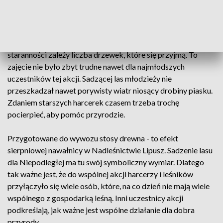
Chorągwi, dyrekcji kilku szkół i leśników. Zanim tuż po
dziesiątej łopaty poszły w ruch odbyło się krótkie szkolenie
dla młodzieży. W tym zakresie bezcenne były rady
doświadczonych leśników. Od wykazanej przez młodzież
staranności zależy liczba drzewek, które się przyjmą. To
zajęcie nie było zbyt trudne nawet dla najmłodszych
uczestników tej akcji. Sadzącej las młodzieży nie
przeszkadzał nawet porywisty wiatr niosący drobiny piasku.
Zdaniem starszych harcerek czasem trzeba trochę
pocierpieć, aby pomóc przyrodzie.
Przygotowane do wywozu stosy drewna - to efekt
sierpniowej nawałnicy w Nadleśnictwie Lipusz. Sadzenie lasu
dla Niepodległej ma tu swój symboliczny wymiar. Dlatego
tak ważne jest, że do wspólnej akcji harcerzy i leśników
przyłączyło się wiele osób, które, na co dzień nie mają wiele
wspólnego z gospodarką leśną. Inni uczestnicy akcji
podkreślają, jak ważne jest wspólne działanie dla dobra
przyrody.