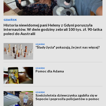
GDAŃSK
Historia niewidomej pani Heleny z Gdyni poruszyła
internautów. W dwie godziny zebrali 100 tys. zł. 90-latka
poleci do Australii
GDAŃSK
“Ślady życia" pokazują, że jest nas więcej?
GDAŃSK
Pomoc dla Adama
GDAŃSK
Sześcioletnia dziewczynka zgubiła się w
Sopocie i poprosiła policjantów o pomoc