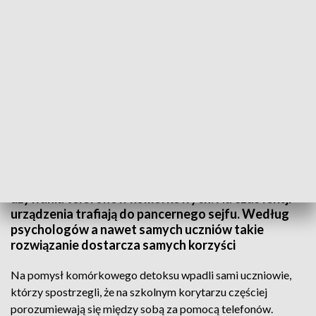
Technologiczny detoks uczniów ze Słupska
Uczniowie ze Słupska przechodzą technologiczny
detoks. W jednym z liceum wprowadzono zakaz
używania telefonów komórkowych. Na czas lekcji
urządzenia trafiają do pancernego sejfu. Według
psychologów a nawet samych uczniów takie
rozwiązanie dostarcza samych korzyści
Na pomysł komórkowego detoksu wpadli sami uczniowie,
którzy spostrzegli, że na szkolnym korytarzu częściej
porozumiewają się między sobą za pomocą telefonów.