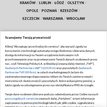
KRAKÓW
/
LUBLIN
/
ŁÓDŹ
/
OLSZTYN
/
OPOLE
/
POZNAŃ
/
RZESZÓW
/
SZCZECIN
/
WARSZAWA
/
WROCŁAW
Szanujemy Twoją prywatność
Dołącz do nas:
Kliknij "Akceptuję i przechodzę do serwisu", aby wyrazić zgody na
korzystanie z technologii automatycznego śledzenia i zbierania danych,
TVP
dostęp do informacji na Twoim urządzeniu końcowym i ich
Abonament TVP
przechowywanie oraz na przetwarzanie Twoich danych osobowych przez
Regulamin TVP
nas, czyli Telewizję Polską S.A. w likwidacji (zwaną dalej również „TVP”),
Emisja w TVP
Polityka prywatności
Zaufanych Partnerów z IAB* (1201 firm)
oraz pozostałych
Zaufanych
Partnerów TVP (93 firm)
, w celach marketingowych (w tym do
Centrum informacji TVP
Moje zgody
zautomatyzowanego dopasowania reklam do Twoich zainteresowań i
mierzenia ich skuteczności) i pozostałych, które wskazujemy poniżej, a
Naziemna Telewizja Cyfrowa
Pomoc
także zgody na udostępnianie przez nas identyfikatora PPID do Google.
Sklep TVP
Biuro reklamy
Twoje dane osobowe zbierane podczas odwiedzania przez Ciebie naszych
Rada Programowa
Kontakt
poszczególnych serwisów
zwanych dalej „Portalem”, w tym informacje
zapisywane za pomocą technologii takich jak: pliki cookie, sygnalizatory
System NOS