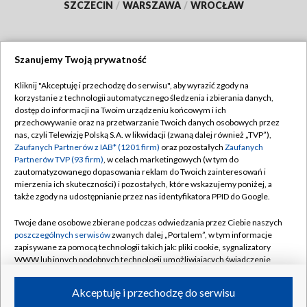
SZCZECIN
/
WARSZAWA
/
WROCŁAW
Szanujemy Twoją prywatność
Dołącz do nas:
Kliknij "Akceptuję i przechodzę do serwisu", aby wyrazić zgody na
korzystanie z technologii automatycznego śledzenia i zbierania danych,
TVP
dostęp do informacji na Twoim urządzeniu końcowym i ich
Abonament TVP
przechowywanie oraz na przetwarzanie Twoich danych osobowych przez
Regulamin TVP
nas, czyli Telewizję Polską S.A. w likwidacji (zwaną dalej również „TVP”),
Emisja w TVP
Polityka prywatności
Zaufanych Partnerów z IAB* (1201 firm)
oraz pozostałych
Zaufanych
Partnerów TVP (93 firm)
, w celach marketingowych (w tym do
Centrum informacji TVP
Moje zgody
zautomatyzowanego dopasowania reklam do Twoich zainteresowań i
mierzenia ich skuteczności) i pozostałych, które wskazujemy poniżej, a
Naziemna Telewizja Cyfrowa
Pomoc
także zgody na udostępnianie przez nas identyfikatora PPID do Google.
Sklep TVP
Biuro reklamy
Twoje dane osobowe zbierane podczas odwiedzania przez Ciebie naszych
Rada Programowa
Kontakt
poszczególnych serwisów
zwanych dalej „Portalem”, w tym informacje
zapisywane za pomocą technologii takich jak: pliki cookie, sygnalizatory
System NOS
WWW lub innych podobnych technologii umożliwiających świadczenie
dopasowanych i bezpiecznych usług, personalizację treści oraz reklam,
Informacje o nadawcy
Kanały
udostępnianie funkcji mediów społecznościowych oraz analizowanie
Akceptuję i przechodzę do serwisu
ruchu w Internecie.
Program dla prasy