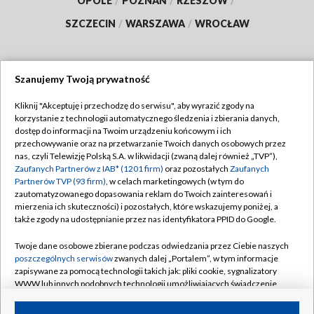
OPOLE
/
POZNAŃ
/
RZESZÓW
/
SZCZECIN
/
WARSZAWA
/
WROCŁAW
Szanujemy Twoją prywatność
Dołącz do nas:
Kliknij "Akceptuję i przechodzę do serwisu", aby wyrazić zgody na
korzystanie z technologii automatycznego śledzenia i zbierania danych,
TVP
dostęp do informacji na Twoim urządzeniu końcowym i ich
Abonament TVP
przechowywanie oraz na przetwarzanie Twoich danych osobowych przez
Regulamin TVP
nas, czyli Telewizję Polską S.A. w likwidacji (zwaną dalej również „TVP”),
Emisja w TVP
Zaufanych Partnerów z IAB* (1201 firm)
oraz pozostałych
Zaufanych
Polityka prywatności
Partnerów TVP (93 firm)
, w celach marketingowych (w tym do
Centrum informacji TVP
Moje zgody
zautomatyzowanego dopasowania reklam do Twoich zainteresowań i
mierzenia ich skuteczności) i pozostałych, które wskazujemy poniżej, a
Naziemna Telewizja Cyfrowa
Pomoc
także zgody na udostępnianie przez nas identyfikatora PPID do Google.
Sklep TVP
Biuro reklamy
Twoje dane osobowe zbierane podczas odwiedzania przez Ciebie naszych
Rada Programowa
poszczególnych serwisów
zwanych dalej „Portalem”, w tym informacje
Kontakt
zapisywane za pomocą technologii takich jak: pliki cookie, sygnalizatory
System NOS
WWW lub innych podobnych technologii umożliwiających świadczenie
dopasowanych i bezpiecznych usług, personalizację treści oraz reklam,
Informacje o nadawcy
Kanały
udostępnianie funkcji mediów społecznościowych oraz analizowanie