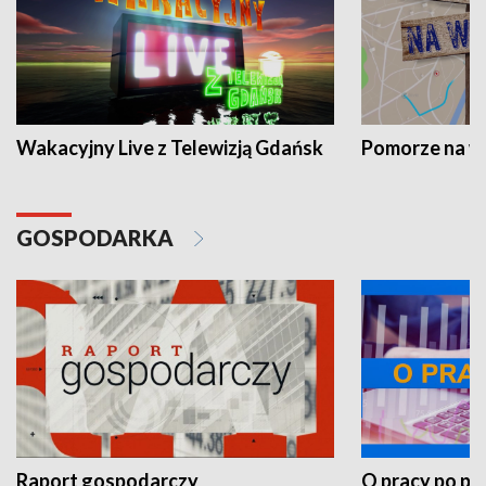
Wakacyjny Live z Telewizją Gdańsk
Pomorze na 
GOSPODARKA
Raport gospodarczy
O pracy po pr