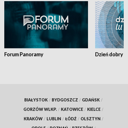
Forum Panoramy
Dzień dobry t
BIAŁYSTOK
/
BYDGOSZCZ
/
GDAŃSK
/
GORZÓW WLKP.
/
KATOWICE
/
KIELCE
/
KRAKÓW
/
LUBLIN
/
ŁÓDŹ
/
OLSZTYN
/