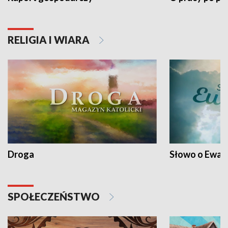
RELIGIA I WIARA
Droga
Słowo o Ewang
SPOŁECZEŃSTWO