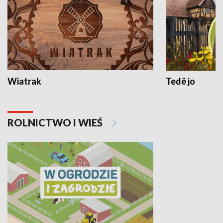
Wiatrak
Tedë jo
ROLNICTWO I WIEŚ