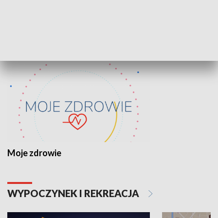
Lekcje obywatelskie
Epitafia Piaśn
ZDROWIE I NAUKA
Moje zdrowie
WYPOCZYNEK I REKREACJA