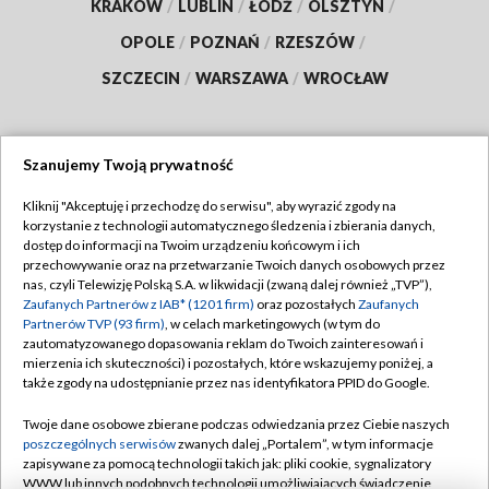
KRAKÓW
/
LUBLIN
/
ŁÓDŹ
/
OLSZTYN
/
OPOLE
/
POZNAŃ
/
RZESZÓW
/
SZCZECIN
/
WARSZAWA
/
WROCŁAW
Szanujemy Twoją prywatność
Dołącz do nas:
Kliknij "Akceptuję i przechodzę do serwisu", aby wyrazić zgody na
korzystanie z technologii automatycznego śledzenia i zbierania danych,
TVP
dostęp do informacji na Twoim urządzeniu końcowym i ich
Abonament TVP
przechowywanie oraz na przetwarzanie Twoich danych osobowych przez
Regulamin TVP
nas, czyli Telewizję Polską S.A. w likwidacji (zwaną dalej również „TVP”),
Emisja w TVP
Zaufanych Partnerów z IAB* (1201 firm)
oraz pozostałych
Zaufanych
Polityka prywatności
Partnerów TVP (93 firm)
, w celach marketingowych (w tym do
Centrum informacji TVP
Moje zgody
zautomatyzowanego dopasowania reklam do Twoich zainteresowań i
mierzenia ich skuteczności) i pozostałych, które wskazujemy poniżej, a
Naziemna Telewizja Cyfrowa
Pomoc
także zgody na udostępnianie przez nas identyfikatora PPID do Google.
Sklep TVP
Biuro reklamy
Twoje dane osobowe zbierane podczas odwiedzania przez Ciebie naszych
Rada Programowa
poszczególnych serwisów
zwanych dalej „Portalem”, w tym informacje
Kontakt
zapisywane za pomocą technologii takich jak: pliki cookie, sygnalizatory
System NOS
WWW lub innych podobnych technologii umożliwiających świadczenie