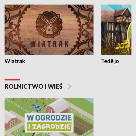
Wiatrak
Tedë jo
ROLNICTWO I WIEŚ