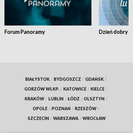
Forum Panoramy
Dzień dobry t
BIAŁYSTOK
/
BYDGOSZCZ
/
GDAŃSK
/
GORZÓW WLKP.
/
KATOWICE
/
KIELCE
/
KRAKÓW
/
LUBLIN
/
ŁÓDŹ
/
OLSZTYN
/
OPOLE
/
POZNAŃ
/
RZESZÓW
/
SZCZECIN
/
WARSZAWA
/
WROCŁAW