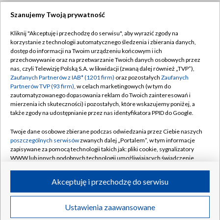
Szanujemy Twoją prywatność
Dołącz do nas:
Kliknij "Akceptuję i przechodzę do serwisu", aby wyrazić zgody na
korzystanie z technologii automatycznego śledzenia i zbierania danych,
TVP
dostęp do informacji na Twoim urządzeniu końcowym i ich
Abonament TVP
przechowywanie oraz na przetwarzanie Twoich danych osobowych przez
Regulamin TVP
nas, czyli Telewizję Polską S.A. w likwidacji (zwaną dalej również „TVP”),
Emisja w TVP
Zaufanych Partnerów z IAB* (1201 firm)
oraz pozostałych
Zaufanych
Polityka prywatności
Partnerów TVP (93 firm)
, w celach marketingowych (w tym do
Centrum informacji TVP
Moje zgody
zautomatyzowanego dopasowania reklam do Twoich zainteresowań i
mierzenia ich skuteczności) i pozostałych, które wskazujemy poniżej, a
Naziemna Telewizja Cyfrowa
Pomoc
także zgody na udostępnianie przez nas identyfikatora PPID do Google.
Sklep TVP
Biuro reklamy
Twoje dane osobowe zbierane podczas odwiedzania przez Ciebie naszych
Rada Programowa
poszczególnych serwisów
zwanych dalej „Portalem”, w tym informacje
Kontakt
zapisywane za pomocą technologii takich jak: pliki cookie, sygnalizatory
System NOS
WWW lub innych podobnych technologii umożliwiających świadczenie
dopasowanych i bezpiecznych usług, personalizację treści oraz reklam,
Informacje o nadawcy
Kanały
udostępnianie funkcji mediów społecznościowych oraz analizowanie
Akceptuję i przechodzę do serwisu
ruchu w Internecie.
Program dla prasy
©2026 Telewizja Polska S.A. w likwidacji
Biuro Reklamy
Twoje dane osobowe zbierane podczas odwiedzania przez Ciebie
Ustawienia zaawansowane
poszczególnych serwisów
na Portalu, takie jak adresy IP, identyfikatory
Ogłoszenie przetargowe