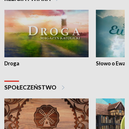
Droga
Słowo o Ewang
SPOŁECZEŃSTWO