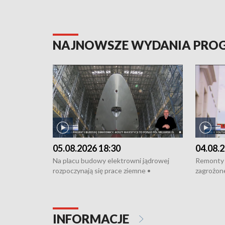
NAJNOWSZE WYDANIA PR
05.08.2026 18:30
04.08.2
Na placu budowy elektrowni jądrowej
Remonty 
rozpoczynają się prace ziemne •
zagrożone
Podpisano umowę na budowę obwodnicy
kierowcy 
Starogardu Gdańskiego • Za kilka dni
poszkodo
wodowanie ORP „Wicher” • 18 milionów
Gdyni • M
złotych na inwestycje w szkołach w Rumi
Cancer Fi
INFORMACJE
i Wejherowie • Nowy sprzęt
Listę UN