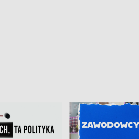
ur de Pologne
kibiców na trasie przejazdu peleton
Tour de Pologne przez Kaszuby