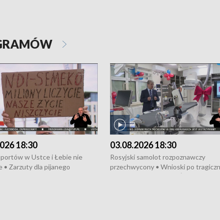
OGRAMÓW
026 18:30
03.08.2026 18:30
portów w Ustce i Łebie nie
Rosyjski samolot rozpoznawczy
 • Zarzuty dla pijanego
przechwycony • Wnioski po tragicz
ciągnika • Protest
pożarze na działkach • Śledztwo po
wanych przez dewelopera w
pożarze łodzi na Motławie • Urząd M
ilion zł dla dzieci z UCK od
wraca do Słupska • Kampania społe
ghters • Efekty wpisu Gdyni na
puckiego Hospicjum • Nagrody Fest
ESCO • Kaszubscy kuczerzy
Szekspirowskiego rozdane • Tysiąc