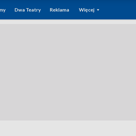
amy
Dwa Teatry
Reklama
Więcej