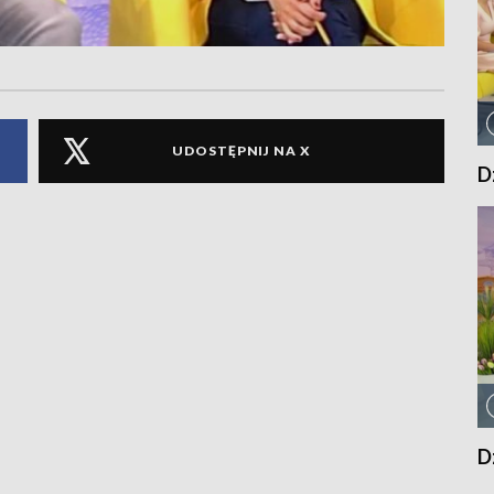
UDOSTĘPNIJ NA X
D
D