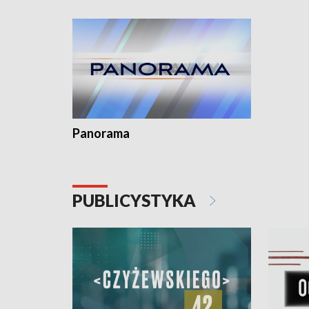
kardiologiczny dla Puckiego Szpitala • Na
witali To
Pomorzu znów rekordowe upały
Panorama
PUBLICYSTYKA