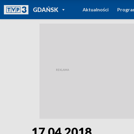
POWRÓT DO
GDAŃSK
Aktualności
Progr
TVP REGIONY
17.04.2018