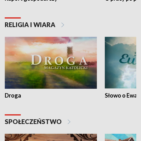
RELIGIA I WIARA
Droga
Słowo o Ewang
SPOŁECZEŃSTWO