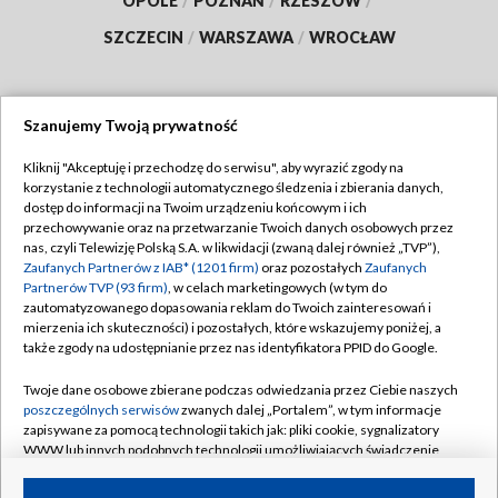
OPOLE
/
POZNAŃ
/
RZESZÓW
/
SZCZECIN
/
WARSZAWA
/
WROCŁAW
Szanujemy Twoją prywatność
Dołącz do nas:
Kliknij "Akceptuję i przechodzę do serwisu", aby wyrazić zgody na
korzystanie z technologii automatycznego śledzenia i zbierania danych,
TVP
dostęp do informacji na Twoim urządzeniu końcowym i ich
Abonament TVP
przechowywanie oraz na przetwarzanie Twoich danych osobowych przez
Regulamin TVP
nas, czyli Telewizję Polską S.A. w likwidacji (zwaną dalej również „TVP”),
Emisja w TVP
Zaufanych Partnerów z IAB* (1201 firm)
oraz pozostałych
Zaufanych
Polityka prywatności
Partnerów TVP (93 firm)
, w celach marketingowych (w tym do
Centrum informacji TVP
Moje zgody
zautomatyzowanego dopasowania reklam do Twoich zainteresowań i
mierzenia ich skuteczności) i pozostałych, które wskazujemy poniżej, a
Naziemna Telewizja Cyfrowa
Pomoc
także zgody na udostępnianie przez nas identyfikatora PPID do Google.
Sklep TVP
Biuro reklamy
Twoje dane osobowe zbierane podczas odwiedzania przez Ciebie naszych
Rada Programowa
poszczególnych serwisów
zwanych dalej „Portalem”, w tym informacje
Kontakt
zapisywane za pomocą technologii takich jak: pliki cookie, sygnalizatory
System NOS
WWW lub innych podobnych technologii umożliwiających świadczenie
dopasowanych i bezpiecznych usług, personalizację treści oraz reklam,
Informacje o nadawcy
Kanały
udostępnianie funkcji mediów społecznościowych oraz analizowanie