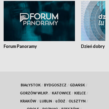
Forum Panoramy
Dzień dobry t
BIAŁYSTOK
/
BYDGOSZCZ
/
GDAŃSK
/
GORZÓW WLKP.
/
KATOWICE
/
KIELCE
/
KRAKÓW
/
LUBLIN
/
ŁÓDŹ
/
OLSZTYN
/