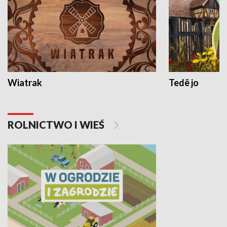
Wiatrak
Tedë jo
ROLNICTWO I WIEŚ