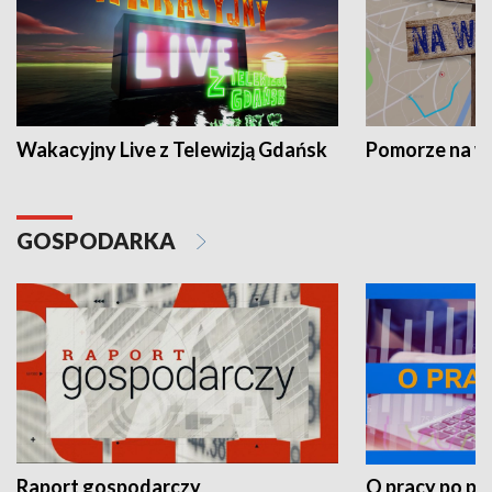
Wakacyjny Live z Telewizją Gdańsk
Pomorze na 
GOSPODARKA
Raport gospodarczy
O pracy po pr