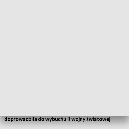
Kontrowersyjny marsz ONR w centrum Gdańska
Poważne kontrowersje wzbudził sobotni przemarsz
działaczy i członków ONR przez centrum Gdańska.
Zdaniem jego uczestników była to pokojowa
manifestacja legalnie działającego ugrupowania,
które obchodzi 84. rocznicę swego założenia. Z
kolei - w ocenie władz miasta - był to spektakl
budzący grozę i kojarzący się z faszystowskimi
organizacjami w Niemczech, których działalność
doprowadziła do wybuchu II wojny światowej