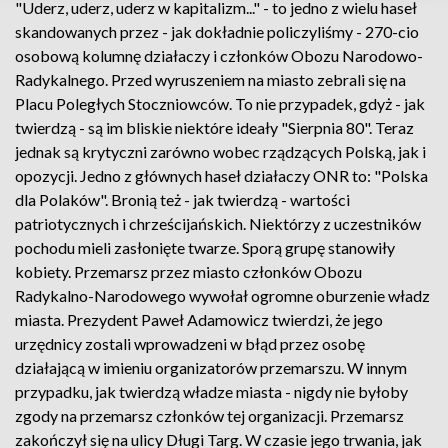
"Uderz, uderz, uderz w kapitalizm..." - to jedno z wielu haseł
skandowanych przez - jak dokładnie policzyliśmy - 270-cio
osobową kolumnę działaczy i członków Obozu Narodowo-
Radykalnego. Przed wyruszeniem na miasto zebrali się na
Placu Poległych Stoczniowców. To nie przypadek, gdyż - jak
twierdzą - są im bliskie niektóre ideały "Sierpnia 80". Teraz
jednak są krytyczni zarówno wobec rządzących Polską, jak i
opozycji. Jedno z głównych haseł działaczy ONR to: "Polska
dla Polaków". Bronią też - jak twierdzą - wartości
patriotycznych i chrześcijańskich. Niektórzy z uczestników
pochodu mieli zasłonięte twarze. Sporą grupę stanowiły
kobiety. Przemarsz przez miasto członków Obozu
Radykalno-Narodowego wywołał ogromne oburzenie władz
miasta. Prezydent Paweł Adamowicz twierdzi, że jego
urzędnicy zostali wprowadzeni w błąd przez osobę
działającą w imieniu organizatorów przemarszu. W innym
przypadku, jak twierdzą władze miasta - nigdy nie byłoby
zgody na przemarsz członków tej organizacji. Przemarsz
zakończył się na ulicy Długi Targ. W czasie jego trwania, jak