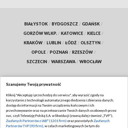
BIAŁYSTOK
/
BYDGOSZCZ
/
GDAŃSK
/
GORZÓW WLKP.
/
KATOWICE
/
KIELCE
/
KRAKÓW
/
LUBLIN
/
ŁÓDŹ
/
OLSZTYN
/
OPOLE
/
POZNAŃ
/
RZESZÓW
/
SZCZECIN
/
WARSZAWA
/
WROCŁAW
Szanujemy Twoją prywatność
Dołącz do nas:
Kliknij "Akceptuję i przechodzę do serwisu", aby wyrazić zgody na
korzystanie z technologii automatycznego śledzenia i zbierania danych,
TVP
dostęp do informacji na Twoim urządzeniu końcowym i ich
Abonament TVP
przechowywanie oraz na przetwarzanie Twoich danych osobowych przez
Regulamin TVP
nas, czyli Telewizję Polską S.A. w likwidacji (zwaną dalej również „TVP”),
Emisja w TVP
Polityka prywatności
Zaufanych Partnerów z IAB* (1201 firm)
oraz pozostałych
Zaufanych
Partnerów TVP (93 firm)
, w celach marketingowych (w tym do