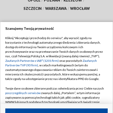
OPOLE
/
POZNAŃ
/
RZESZÓW
/
SZCZECIN
/
WARSZAWA
/
WROCŁAW
Szanujemy Twoją prywatność
Dołącz do nas:
Kliknij "Akceptuję i przechodzę do serwisu", aby wyrazić zgody na
korzystanie z technologii automatycznego śledzenia i zbierania danych,
TVP
dostęp do informacji na Twoim urządzeniu końcowym i ich
Abonament TVP
przechowywanie oraz na przetwarzanie Twoich danych osobowych przez
Regulamin TVP
nas, czyli Telewizję Polską S.A. w likwidacji (zwaną dalej również „TVP”),
Emisja w TVP
Zaufanych Partnerów z IAB* (1201 firm)
oraz pozostałych
Zaufanych
Polityka prywatności
Partnerów TVP (93 firm)
, w celach marketingowych (w tym do
Centrum informacji TVP
Moje zgody
zautomatyzowanego dopasowania reklam do Twoich zainteresowań i
mierzenia ich skuteczności) i pozostałych, które wskazujemy poniżej, a
Naziemna Telewizja Cyfrowa
Pomoc
także zgody na udostępnianie przez nas identyfikatora PPID do Google.
Sklep TVP
Biuro reklamy
Twoje dane osobowe zbierane podczas odwiedzania przez Ciebie naszych
Rada Programowa
poszczególnych serwisów
zwanych dalej „Portalem”, w tym informacje
Kontakt
zapisywane za pomocą technologii takich jak: pliki cookie, sygnalizatory
System NOS
WWW lub innych podobnych technologii umożliwiających świadczenie
dopasowanych i bezpiecznych usług, personalizację treści oraz reklam,
Informacje o nadawcy
Kanały
udostępnianie funkcji mediów społecznościowych oraz analizowanie