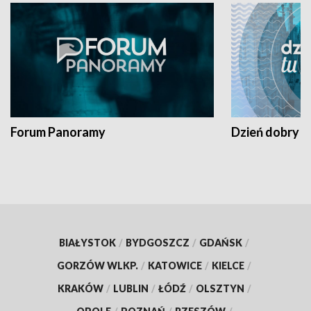
Forum Panoramy
Dzień dobry t
BIAŁYSTOK
/
BYDGOSZCZ
/
GDAŃSK
/
GORZÓW WLKP.
/
KATOWICE
/
KIELCE
/
KRAKÓW
/
LUBLIN
/
ŁÓDŹ
/
OLSZTYN
/