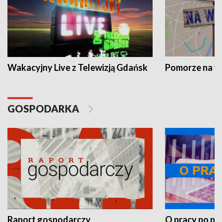
Wakacyjny Live z Telewizją Gdańsk
Pomorze na 
GOSPODARKA
Raport gospodarczy
O pracy po pr