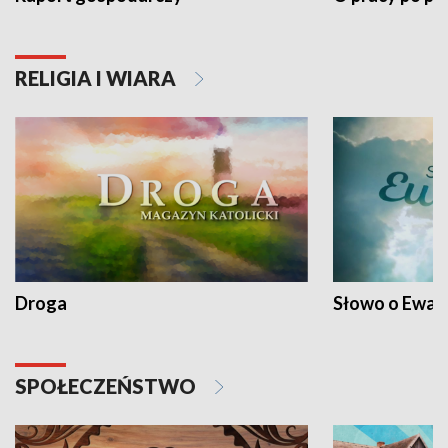
RELIGIA I WIARA
Droga
Słowo o Ewang
SPOŁECZEŃSTWO