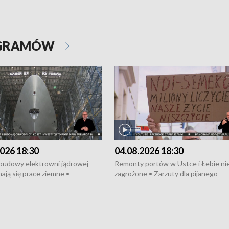
OGRAMÓW
026 18:30
04.08.2026 18:30
 budowy elektrowni jądrowej
Remonty portów w Ustce i Łebie ni
ają się prace ziemne •
zagrożone • Zarzuty dla pijanego
o umowę na budowę obwodnicy
kierowcy ciągnika • Protest
u Gdańskiego • Za kilka dni
poszkodowanych przez dewelopera
e ORP „Wicher” • 18 milionów
Gdyni • Milion zł dla dzieci z UCK od
a inwestycje w szkołach w Rumi
Cancer Fighters • Efekty wpisu Gdy
owie • Nowy sprzęt
Listę UNESCO • Kaszubscy kuczerz