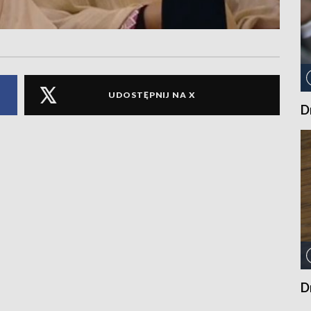
UDOSTĘPNIJ NA X
D
D