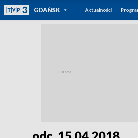
POWRÓT DO
GDAŃSK
Aktualności
Progr
TVP REGIONY
odc. 15.04.2018