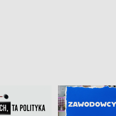
iczny dla Puckiego Szpitala • Na
witali Tour de Pologne
znów rekordowe upały