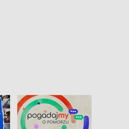
kibiców na trasie przejazdu peletonu
Tour de Pologne przez Kaszuby