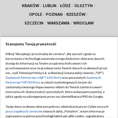
KRAKÓW
/
LUBLIN
/
ŁÓDŹ
/
OLSZTYN
/
OPOLE
/
POZNAŃ
/
RZESZÓW
/
SZCZECIN
/
WARSZAWA
/
WROCŁAW
Szanujemy Twoją prywatność
Dołącz do nas:
Kliknij "Akceptuję i przechodzę do serwisu", aby wyrazić zgody na
korzystanie z technologii automatycznego śledzenia i zbierania danych,
TVP
dostęp do informacji na Twoim urządzeniu końcowym i ich
Abonament TVP
przechowywanie oraz na przetwarzanie Twoich danych osobowych przez
Regulamin TVP
nas, czyli Telewizję Polską S.A. w likwidacji (zwaną dalej również „TVP”),
Emisja w TVP
Polityka prywatności
Zaufanych Partnerów z IAB* (1201 firm)
oraz pozostałych
Zaufanych
Partnerów TVP (93 firm)
, w celach marketingowych (w tym do
Centrum informacji TVP
Moje zgody
zautomatyzowanego dopasowania reklam do Twoich zainteresowań i
mierzenia ich skuteczności) i pozostałych, które wskazujemy poniżej, a
Naziemna Telewizja Cyfrowa
Pomoc
także zgody na udostępnianie przez nas identyfikatora PPID do Google.
Sklep TVP
Biuro reklamy
Twoje dane osobowe zbierane podczas odwiedzania przez Ciebie naszych
Rada Programowa
Kontakt
poszczególnych serwisów
zwanych dalej „Portalem”, w tym informacje
zapisywane za pomocą technologii takich jak: pliki cookie, sygnalizatory