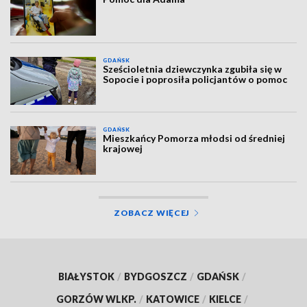
GDAŃSK
Sześcioletnia dziewczynka zgubiła się w
Sopocie i poprosiła policjantów o pomoc
GDAŃSK
Mieszkańcy Pomorza młodsi od średniej
krajowej
ZOBACZ WIĘCEJ
BIAŁYSTOK
/
BYDGOSZCZ
/
GDAŃSK
/
GORZÓW WLKP.
/
KATOWICE
/
KIELCE
/