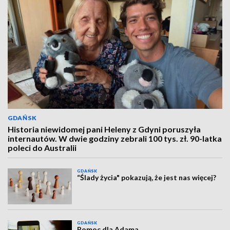
GDAŃSK
Historia niewidomej pani Heleny z Gdyni poruszyła
internautów. W dwie godziny zebrali 100 tys. zł. 90-latka
poleci do Australii
GDAŃSK
“Ślady życia" pokazują, że jest nas więcej?
GDAŃSK
Pomoc dla Adama