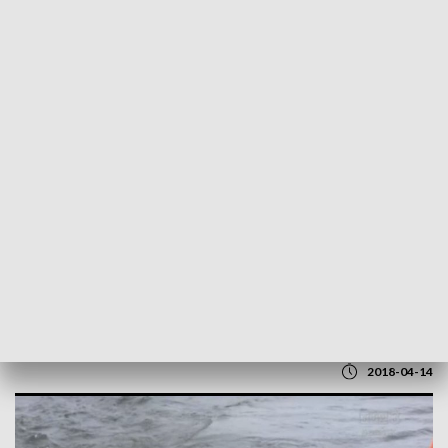
POWRÓT DO
GDAŃSK
TVP REGIONY
Zatonął kuter. Sześć osób załogi
uratowanych
2018-04-14