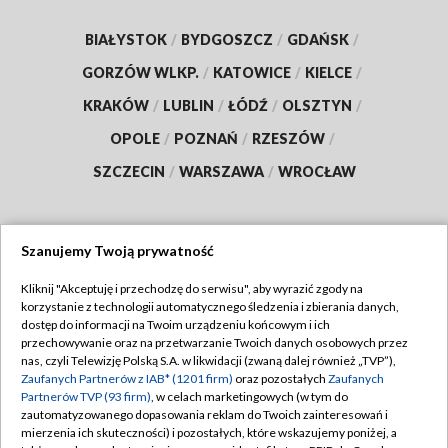
BIAŁYSTOK
/
BYDGOSZCZ
/
GDAŃSK
/
GORZÓW WLKP.
/
KATOWICE
/
KIELCE
/
KRAKÓW
/
LUBLIN
/
ŁÓDŹ
/
OLSZTYN
/
OPOLE
/
POZNAŃ
/
RZESZÓW
/
SZCZECIN
/
WARSZAWA
/
WROCŁAW
Szanujemy Twoją prywatność
Dołącz do nas:
Kliknij "Akceptuję i przechodzę do serwisu", aby wyrazić zgody na
korzystanie z technologii automatycznego śledzenia i zbierania danych,
TVP
dostęp do informacji na Twoim urządzeniu końcowym i ich
Abonament TVP
przechowywanie oraz na przetwarzanie Twoich danych osobowych przez
Regulamin TVP
nas, czyli Telewizję Polską S.A. w likwidacji (zwaną dalej również „TVP”),
Emisja w TVP
Polityka prywatności
Zaufanych Partnerów z IAB* (1201 firm)
oraz pozostałych
Zaufanych
Partnerów TVP (93 firm)
, w celach marketingowych (w tym do
Centrum informacji TVP
Moje zgody
zautomatyzowanego dopasowania reklam do Twoich zainteresowań i
mierzenia ich skuteczności) i pozostałych, które wskazujemy poniżej, a
Naziemna Telewizja Cyfrowa
Pomoc