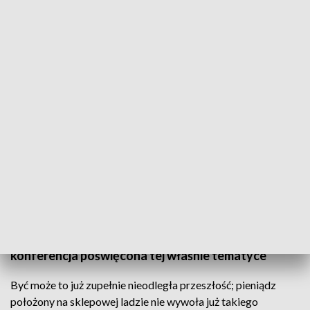
O kryptowalutach na konferencji w Gdańsku
Czym jest bitcoin? Poziom wiedzy na temat tej
krypto waluty rośnie zdecydowanie wolniej niż jej
kurs. W środę poszybował powyżej poziomu ośmiu
tysięcy dolarów. Nie dziwią, więc ani rządowe
przymiarki do jego opodatkowania, ani
zainteresowanie, jakim cieszyła się w Gdańsku
konferencja poświęcona tej właśnie tematyce
Być może to już zupełnie nieodległa przeszłość; pieniądz
położony na sklepowej ladzie nie wywoła już takiego