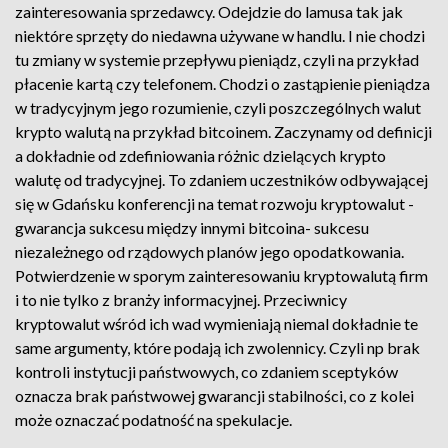
zainteresowania sprzedawcy. Odejdzie do lamusa tak jak
niektóre sprzęty do niedawna używane w handlu. I nie chodzi
tu zmiany w systemie przepływu pieniądz, czyli na przykład
płacenie kartą czy telefonem. Chodzi o zastąpienie pieniądza
w tradycyjnym jego rozumienie, czyli poszczególnych walut
krypto walutą na przykład bitcoinem. Zaczynamy od definicji
a dokładnie od zdefiniowania różnic dzielących krypto
walutę od tradycyjnej. To zdaniem uczestników odbywającej
się w Gdańsku konferencji na temat rozwoju kryptowalut -
gwarancja sukcesu między innymi bitcoina- sukcesu
niezależnego od rządowych planów jego opodatkowania.
Potwierdzenie w sporym zainteresowaniu kryptowalutą firm
i to nie tylko z branży informacyjnej. Przeciwnicy
kryptowalut wśród ich wad wymieniają niemal dokładnie te
same argumenty, które podają ich zwolennicy. Czyli np brak
kontroli instytucji państwowych, co zdaniem sceptyków
oznacza brak państwowej gwarancji stabilności, co z kolei
może oznaczać podatność na spekulacje.