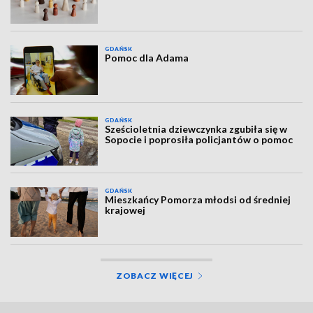
GDAŃSK
Pomoc dla Adama
GDAŃSK
Sześcioletnia dziewczynka zgubiła się w
Sopocie i poprosiła policjantów o pomoc
GDAŃSK
Mieszkańcy Pomorza młodsi od średniej
krajowej
ZOBACZ WIĘCEJ