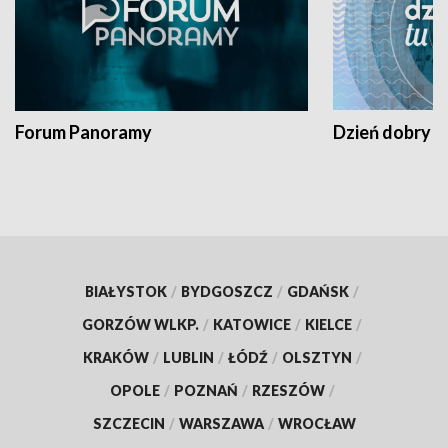
Forum Panoramy
Dzień dobry t
BIAŁYSTOK
/
BYDGOSZCZ
/
GDAŃSK
/
GORZÓW WLKP.
/
KATOWICE
/
KIELCE
/
KRAKÓW
/
LUBLIN
/
ŁÓDŹ
/
OLSZTYN
/
OPOLE
/
POZNAŃ
/
RZESZÓW
/
SZCZECIN
/
WARSZAWA
/
WROCŁAW