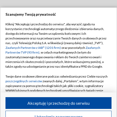
Szanujemy Twoją prywatność
Dołącz do nas:
Kliknij "Akceptuję i przechodzę do serwisu", aby wyrazić zgody na
korzystanie z technologii automatycznego śledzenia i zbierania danych,
TVP
dostęp do informacji na Twoim urządzeniu końcowym i ich
Abonament TVP
przechowywanie oraz na przetwarzanie Twoich danych osobowych przez
Regulamin TVP
nas, czyli Telewizję Polską S.A. w likwidacji (zwaną dalej również „TVP”),
Emisja w TVP
Zaufanych Partnerów z IAB* (1201 firm)
oraz pozostałych
Zaufanych
Polityka prywatności
Partnerów TVP (93 firm)
, w celach marketingowych (w tym do
Centrum informacji TVP
Moje zgody
zautomatyzowanego dopasowania reklam do Twoich zainteresowań i
mierzenia ich skuteczności) i pozostałych, które wskazujemy poniżej, a
Naziemna Telewizja Cyfrowa
Pomoc
także zgody na udostępnianie przez nas identyfikatora PPID do Google.
Sklep TVP
Biuro reklamy
Twoje dane osobowe zbierane podczas odwiedzania przez Ciebie naszych
Rada Programowa
poszczególnych serwisów
zwanych dalej „Portalem”, w tym informacje
Kontakt
zapisywane za pomocą technologii takich jak: pliki cookie, sygnalizatory
System NOS
WWW lub innych podobnych technologii umożliwiających świadczenie
dopasowanych i bezpiecznych usług, personalizację treści oraz reklam,
Informacje o nadawcy
Kanały
udostępnianie funkcji mediów społecznościowych oraz analizowanie
Akceptuję i przechodzę do serwisu
ruchu w Internecie.
Program dla prasy
©2026 Telewizja Polska S.A. w likwidacji
Biuro Reklamy
Twoje dane osobowe zbierane podczas odwiedzania przez Ciebie
Ustawienia zaawansowane