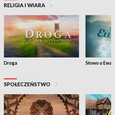
RELIGIA I WIARA
Droga
Słowo o Ewang
SPOŁECZEŃSTWO