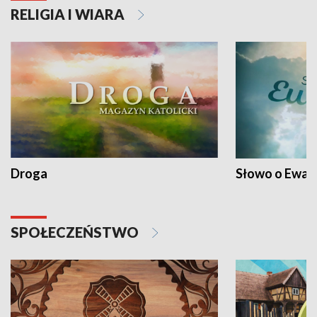
RELIGIA I WIARA
Droga
Słowo o Ewang
SPOŁECZEŃSTWO