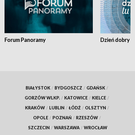
Forum Panoramy
Dzień dobry t
BIAŁYSTOK
/
BYDGOSZCZ
/
GDAŃSK
/
GORZÓW WLKP.
/
KATOWICE
/
KIELCE
/
KRAKÓW
/
LUBLIN
/
ŁÓDŹ
/
OLSZTYN
/
OPOLE
/
POZNAŃ
/
RZESZÓW
/
SZCZECIN
/
WARSZAWA
/
WROCŁAW