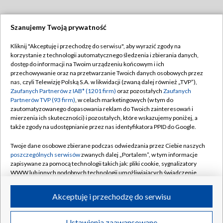
Szanujemy Twoją prywatność
Dołącz do nas:
Kliknij "Akceptuję i przechodzę do serwisu", aby wyrazić zgody na
korzystanie z technologii automatycznego śledzenia i zbierania danych,
TVP
dostęp do informacji na Twoim urządzeniu końcowym i ich
Abonament TVP
przechowywanie oraz na przetwarzanie Twoich danych osobowych przez
Regulamin TVP
nas, czyli Telewizję Polską S.A. w likwidacji (zwaną dalej również „TVP”),
Emisja w TVP
Zaufanych Partnerów z IAB* (1201 firm)
oraz pozostałych
Zaufanych
Polityka prywatności
Partnerów TVP (93 firm)
, w celach marketingowych (w tym do
Centrum informacji TVP
Moje zgody
zautomatyzowanego dopasowania reklam do Twoich zainteresowań i
mierzenia ich skuteczności) i pozostałych, które wskazujemy poniżej, a
Naziemna Telewizja Cyfrowa
Pomoc
także zgody na udostępnianie przez nas identyfikatora PPID do Google.
Sklep TVP
Biuro reklamy
Twoje dane osobowe zbierane podczas odwiedzania przez Ciebie naszych
Rada Programowa
poszczególnych serwisów
zwanych dalej „Portalem”, w tym informacje
Kontakt
zapisywane za pomocą technologii takich jak: pliki cookie, sygnalizatory
System NOS
WWW lub innych podobnych technologii umożliwiających świadczenie
dopasowanych i bezpiecznych usług, personalizację treści oraz reklam,
Informacje o nadawcy
Kanały
udostępnianie funkcji mediów społecznościowych oraz analizowanie
Akceptuję i przechodzę do serwisu
ruchu w Internecie.
Program dla prasy
©2026 Telewizja Polska S.A. w likwidacji
Biuro Reklamy
Twoje dane osobowe zbierane podczas odwiedzania przez Ciebie
Ustawienia zaawansowane