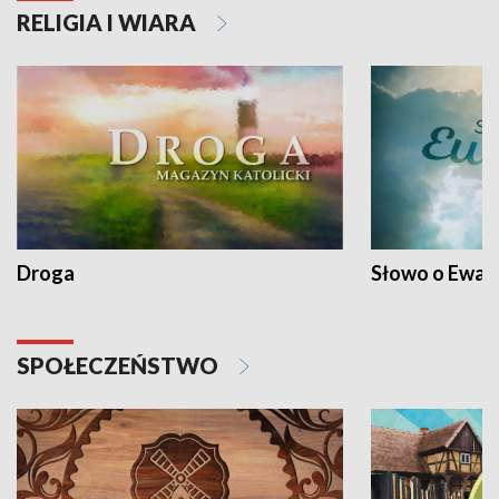
RELIGIA I WIARA
Droga
Słowo o Ewang
SPOŁECZEŃSTWO