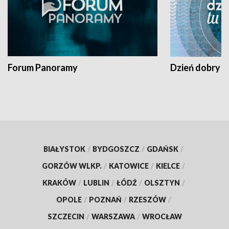
Forum Panoramy
Dzień dobry t
BIAŁYSTOK
/
BYDGOSZCZ
/
GDAŃSK
/
GORZÓW WLKP.
/
KATOWICE
/
KIELCE
/
KRAKÓW
/
LUBLIN
/
ŁÓDŹ
/
OLSZTYN
/
OPOLE
/
POZNAŃ
/
RZESZÓW
/
SZCZECIN
/
WARSZAWA
/
WROCŁAW