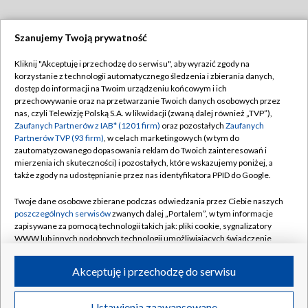
Szanujemy Twoją prywatność
Dołącz do nas:
Kliknij "Akceptuję i przechodzę do serwisu", aby wyrazić zgody na
korzystanie z technologii automatycznego śledzenia i zbierania danych,
TVP
dostęp do informacji na Twoim urządzeniu końcowym i ich
Abonament TVP
przechowywanie oraz na przetwarzanie Twoich danych osobowych przez
Regulamin TVP
nas, czyli Telewizję Polską S.A. w likwidacji (zwaną dalej również „TVP”),
Emisja w TVP
Zaufanych Partnerów z IAB* (1201 firm)
oraz pozostałych
Zaufanych
Polityka prywatności
Partnerów TVP (93 firm)
, w celach marketingowych (w tym do
Centrum informacji TVP
Moje zgody
zautomatyzowanego dopasowania reklam do Twoich zainteresowań i
mierzenia ich skuteczności) i pozostałych, które wskazujemy poniżej, a
Naziemna Telewizja Cyfrowa
Pomoc
także zgody na udostępnianie przez nas identyfikatora PPID do Google.
Sklep TVP
Biuro reklamy
Twoje dane osobowe zbierane podczas odwiedzania przez Ciebie naszych
Rada Programowa
poszczególnych serwisów
zwanych dalej „Portalem”, w tym informacje
Kontakt
zapisywane za pomocą technologii takich jak: pliki cookie, sygnalizatory
System NOS
WWW lub innych podobnych technologii umożliwiających świadczenie
dopasowanych i bezpiecznych usług, personalizację treści oraz reklam,
Informacje o nadawcy
Kanały
udostępnianie funkcji mediów społecznościowych oraz analizowanie
Akceptuję i przechodzę do serwisu
ruchu w Internecie.
Program dla prasy
©2026 Telewizja Polska S.A. w likwidacji
Biuro Reklamy
Twoje dane osobowe zbierane podczas odwiedzania przez Ciebie
Ustawienia zaawansowane