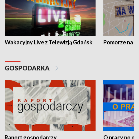
Wakacyjny Live z Telewizją Gdańsk
Pomorze na 
GOSPODARKA
Raport gospodarczy
O pracy po pr