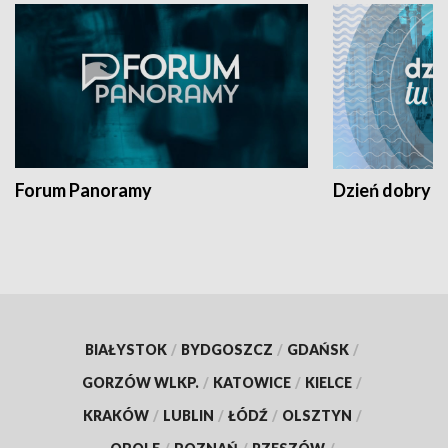
Forum Panoramy
Dzień dobry t
BIAŁYSTOK
/
BYDGOSZCZ
/
GDAŃSK
/
GORZÓW WLKP.
/
KATOWICE
/
KIELCE
/
KRAKÓW
/
LUBLIN
/
ŁÓDŹ
/
OLSZTYN
/