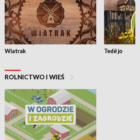
Wiatrak
Tedë jo
ROLNICTWO I WIEŚ