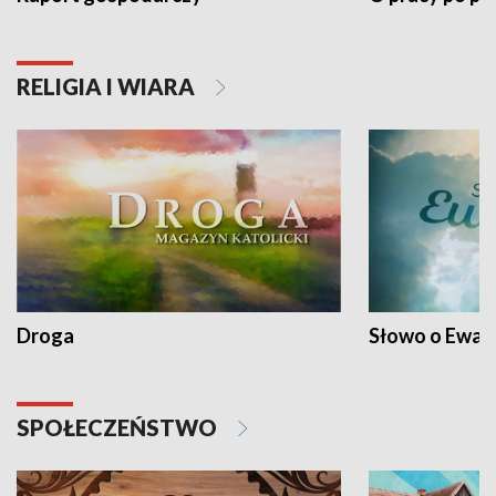
RELIGIA I WIARA
Droga
Słowo o Ewang
SPOŁECZEŃSTWO