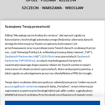
OPOLE
/
POZNAŃ
/
RZESZÓW
/
SZCZECIN
/
WARSZAWA
/
WROCŁAW
Szanujemy Twoją prywatność
Dołącz do nas:
Kliknij "Akceptuję i przechodzę do serwisu", aby wyrazić zgody na
korzystanie z technologii automatycznego śledzenia i zbierania danych,
TVP
dostęp do informacji na Twoim urządzeniu końcowym i ich
Abonament TVP
przechowywanie oraz na przetwarzanie Twoich danych osobowych przez
Regulamin TVP
nas, czyli Telewizję Polską S.A. w likwidacji (zwaną dalej również „TVP”),
Emisja w TVP
Zaufanych Partnerów z IAB* (1201 firm)
oraz pozostałych
Zaufanych
Polityka prywatności
Partnerów TVP (93 firm)
, w celach marketingowych (w tym do
Centrum informacji TVP
Moje zgody
zautomatyzowanego dopasowania reklam do Twoich zainteresowań i
mierzenia ich skuteczności) i pozostałych, które wskazujemy poniżej, a
Naziemna Telewizja Cyfrowa
Pomoc
także zgody na udostępnianie przez nas identyfikatora PPID do Google.
Sklep TVP
Biuro reklamy
Twoje dane osobowe zbierane podczas odwiedzania przez Ciebie naszych
Rada Programowa
poszczególnych serwisów
zwanych dalej „Portalem”, w tym informacje
Kontakt
zapisywane za pomocą technologii takich jak: pliki cookie, sygnalizatory
System NOS
WWW lub innych podobnych technologii umożliwiających świadczenie
dopasowanych i bezpiecznych usług, personalizację treści oraz reklam,
Informacje o nadawcy
Kanały
udostępnianie funkcji mediów społecznościowych oraz analizowanie