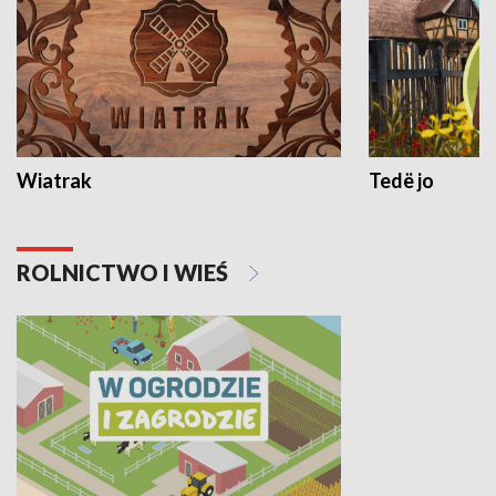
Wiatrak
Tedë jo
ROLNICTWO I WIEŚ