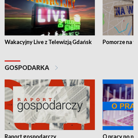
Wakacyjny Live z Telewizją Gdańsk
Pomorze na 
GOSPODARKA
Raport gospodarczy
O pracy po pr