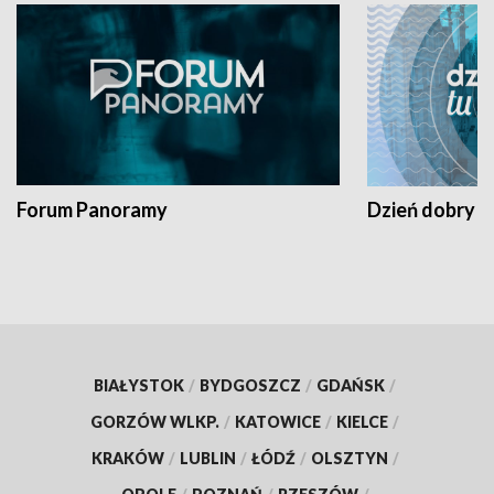
Forum Panoramy
Dzień dobry t
BIAŁYSTOK
/
BYDGOSZCZ
/
GDAŃSK
/
GORZÓW WLKP.
/
KATOWICE
/
KIELCE
/
KRAKÓW
/
LUBLIN
/
ŁÓDŹ
/
OLSZTYN
/