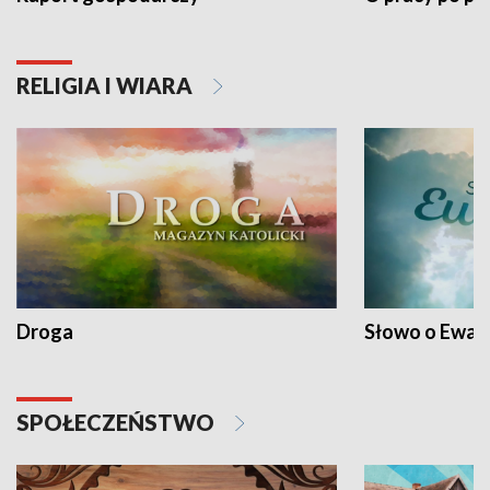
RELIGIA I WIARA
Droga
Słowo o Ewang
SPOŁECZEŃSTWO