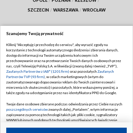
OPOLE
/
POZNAŃ
/
RZESZÓW
/
SZCZECIN
/
WARSZAWA
/
WROCŁAW
Szanujemy Twoją prywatność
Dołącz do nas:
Kliknij "Akceptuję i przechodzę do serwisu", aby wyrazić zgody na
korzystanie z technologii automatycznego śledzenia i zbierania danych,
TVP
dostęp do informacji na Twoim urządzeniu końcowym i ich
Abonament TVP
przechowywanie oraz na przetwarzanie Twoich danych osobowych przez
Regulamin TVP
nas, czyli Telewizję Polską S.A. w likwidacji (zwaną dalej również „TVP”),
Emisja w TVP
Zaufanych Partnerów z IAB* (1201 firm)
oraz pozostałych
Zaufanych
Polityka prywatności
Partnerów TVP (93 firm)
, w celach marketingowych (w tym do
Centrum informacji TVP
Moje zgody
zautomatyzowanego dopasowania reklam do Twoich zainteresowań i
mierzenia ich skuteczności) i pozostałych, które wskazujemy poniżej, a
Naziemna Telewizja Cyfrowa
Pomoc
także zgody na udostępnianie przez nas identyfikatora PPID do Google.
Sklep TVP
Biuro reklamy
Twoje dane osobowe zbierane podczas odwiedzania przez Ciebie naszych
Rada Programowa
poszczególnych serwisów
zwanych dalej „Portalem”, w tym informacje
Kontakt
zapisywane za pomocą technologii takich jak: pliki cookie, sygnalizatory
System NOS
WWW lub innych podobnych technologii umożliwiających świadczenie
dopasowanych i bezpiecznych usług, personalizację treści oraz reklam,
Informacje o nadawcy
Kanały
udostępnianie funkcji mediów społecznościowych oraz analizowanie