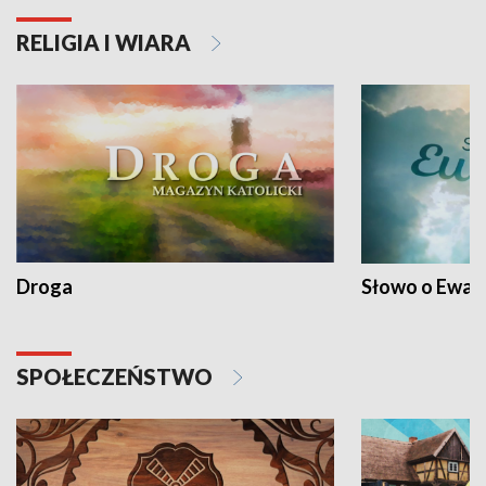
RELIGIA I WIARA
Droga
Słowo o Ewang
SPOŁECZEŃSTWO