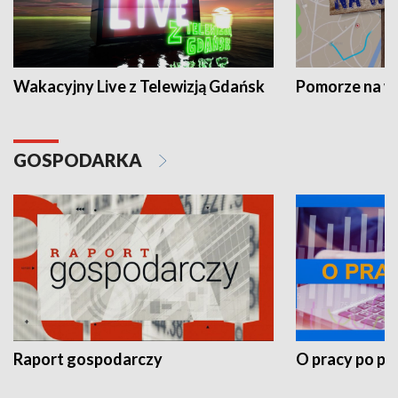
Wakacyjny Live z Telewizją Gdańsk
Pomorze na 
GOSPODARKA
Raport gospodarczy
O pracy po pr