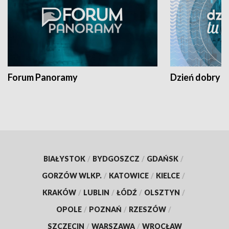
Forum Panoramy
Dzień dobry t
BIAŁYSTOK
/
BYDGOSZCZ
/
GDAŃSK
/
GORZÓW WLKP.
/
KATOWICE
/
KIELCE
/
KRAKÓW
/
LUBLIN
/
ŁÓDŹ
/
OLSZTYN
/
OPOLE
/
POZNAŃ
/
RZESZÓW
/
SZCZECIN
/
WARSZAWA
/
WROCŁAW