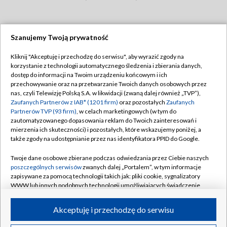
Szanujemy Twoją prywatność
Dołącz do nas:
Kliknij "Akceptuję i przechodzę do serwisu", aby wyrazić zgody na
korzystanie z technologii automatycznego śledzenia i zbierania danych,
TVP
dostęp do informacji na Twoim urządzeniu końcowym i ich
Abonament TVP
przechowywanie oraz na przetwarzanie Twoich danych osobowych przez
Regulamin TVP
nas, czyli Telewizję Polską S.A. w likwidacji (zwaną dalej również „TVP”),
Emisja w TVP
Zaufanych Partnerów z IAB* (1201 firm)
oraz pozostałych
Zaufanych
Polityka prywatności
Partnerów TVP (93 firm)
, w celach marketingowych (w tym do
Centrum informacji TVP
Moje zgody
zautomatyzowanego dopasowania reklam do Twoich zainteresowań i
mierzenia ich skuteczności) i pozostałych, które wskazujemy poniżej, a
Naziemna Telewizja Cyfrowa
Pomoc
także zgody na udostępnianie przez nas identyfikatora PPID do Google.
Sklep TVP
Biuro reklamy
Twoje dane osobowe zbierane podczas odwiedzania przez Ciebie naszych
Rada Programowa
poszczególnych serwisów
zwanych dalej „Portalem”, w tym informacje
Kontakt
zapisywane za pomocą technologii takich jak: pliki cookie, sygnalizatory
System NOS
WWW lub innych podobnych technologii umożliwiających świadczenie
dopasowanych i bezpiecznych usług, personalizację treści oraz reklam,
Informacje o nadawcy
Kanały
udostępnianie funkcji mediów społecznościowych oraz analizowanie
Akceptuję i przechodzę do serwisu
ruchu w Internecie.
Program dla prasy
©2026 Telewizja Polska S.A. w likwidacji