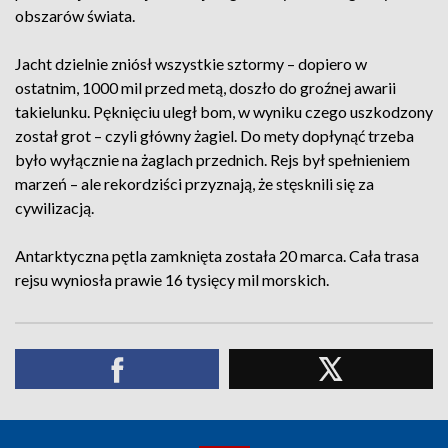
obszarów świata.
Jacht dzielnie zniósł wszystkie sztormy – dopiero w
ostatnim, 1000 mil przed metą, doszło do groźnej awarii
takielunku. Pęknięciu uległ bom, w wyniku czego uszkodzony
został grot – czyli główny żagiel. Do mety dopłynąć trzeba
było wyłącznie na żaglach przednich. Rejs był spełnieniem
marzeń – ale rekordziści przyznają, że stęsknili się za
cywilizacją.
Antarktyczna pętla zamknięta została 20 marca. Cała trasa
rejsu wyniosła prawie 16 tysięcy mil morskich.