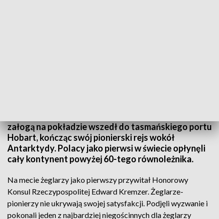
Historyczny sukces polskiego jachtu Katharsis II
Ochrzczony w Gdańsku jacht „Katharsis II” z polską
załogą na pokładzie wszedł do tasmańskiego portu
Hobart, kończąc swój pionierski rejs wokół
Antarktydy. Polacy jako pierwsi w świecie opłynęli
cały kontynent powyżej 60-tego równoleżnika.
Na mecie żeglarzy jako pierwszy przywitał Honorowy
Konsul Rzeczypospolitej Edward Kremzer. Żeglarze-
pionierzy nie ukrywają swojej satysfakcji. Podjęli wyzwanie i
pokonali jeden z najbardziej niegościnnych dla żeglarzy