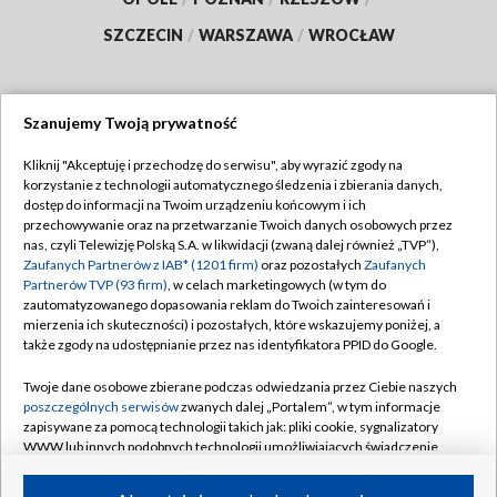
SZCZECIN
/
WARSZAWA
/
WROCŁAW
Szanujemy Twoją prywatność
Dołącz do nas:
Kliknij "Akceptuję i przechodzę do serwisu", aby wyrazić zgody na
korzystanie z technologii automatycznego śledzenia i zbierania danych,
TVP
dostęp do informacji na Twoim urządzeniu końcowym i ich
Abonament TVP
przechowywanie oraz na przetwarzanie Twoich danych osobowych przez
Regulamin TVP
nas, czyli Telewizję Polską S.A. w likwidacji (zwaną dalej również „TVP”),
Emisja w TVP
Polityka prywatności
Zaufanych Partnerów z IAB* (1201 firm)
oraz pozostałych
Zaufanych
Partnerów TVP (93 firm)
, w celach marketingowych (w tym do
Centrum informacji TVP
Moje zgody
zautomatyzowanego dopasowania reklam do Twoich zainteresowań i
mierzenia ich skuteczności) i pozostałych, które wskazujemy poniżej, a
Naziemna Telewizja Cyfrowa
Pomoc
także zgody na udostępnianie przez nas identyfikatora PPID do Google.
Sklep TVP
Biuro reklamy
Twoje dane osobowe zbierane podczas odwiedzania przez Ciebie naszych
Rada Programowa
Kontakt
poszczególnych serwisów
zwanych dalej „Portalem”, w tym informacje
zapisywane za pomocą technologii takich jak: pliki cookie, sygnalizatory
System NOS
WWW lub innych podobnych technologii umożliwiających świadczenie
dopasowanych i bezpiecznych usług, personalizację treści oraz reklam,
Informacje o nadawcy
Kanały
udostępnianie funkcji mediów społecznościowych oraz analizowanie