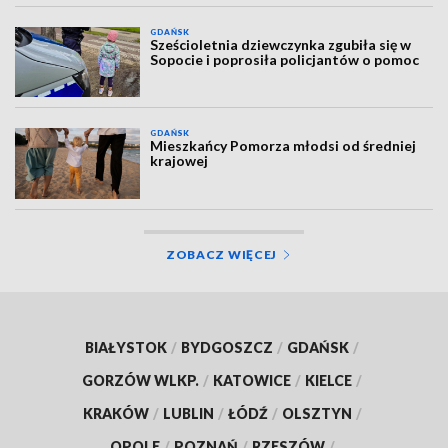
GDAŃSK
Sześcioletnia dziewczynka zgubiła się w
Sopocie i poprosiła policjantów o pomoc
GDAŃSK
Mieszkańcy Pomorza młodsi od średniej
krajowej
ZOBACZ WIĘCEJ
BIAŁYSTOK
/
BYDGOSZCZ
/
GDAŃSK
/
GORZÓW WLKP.
/
KATOWICE
/
KIELCE
/
KRAKÓW
/
LUBLIN
/
ŁÓDŹ
/
OLSZTYN
/
OPOLE
/
POZNAŃ
/
RZESZÓW
/