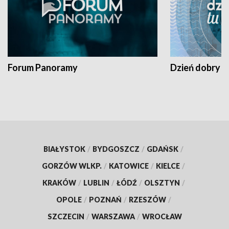
Forum Panoramy
Dzień dobry t
BIAŁYSTOK
/
BYDGOSZCZ
/
GDAŃSK
/
GORZÓW WLKP.
/
KATOWICE
/
KIELCE
/
KRAKÓW
/
LUBLIN
/
ŁÓDŹ
/
OLSZTYN
/
OPOLE
/
POZNAŃ
/
RZESZÓW
/
SZCZECIN
/
WARSZAWA
/
WROCŁAW