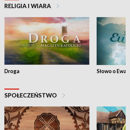
RELIGIA I WIARA
Droga
Słowo o Ewang
SPOŁECZEŃSTWO