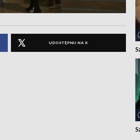
UDOSTĘPNIJ NA X
S
S