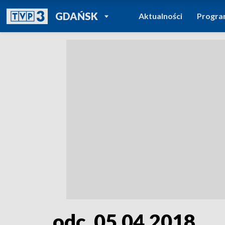
POWRÓT DO
GDAŃSK
Aktualności
Progr
TVP REGIONY
odc. 05.04.2018