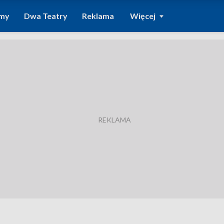
amy
Dwa Teatry
Reklama
Więcej