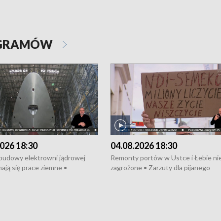
OGRAMÓW
026 18:30
04.08.2026 18:30
 budowy elektrowni jądrowej
Remonty portów w Ustce i Łebie ni
ają się prace ziemne •
zagrożone • Zarzuty dla pijanego
o umowę na budowę obwodnicy
kierowcy ciągnika • Protest
u Gdańskiego • Za kilka dni
poszkodowanych przez dewelopera
e ORP „Wicher” • 18 milionów
Gdyni • Milion zł dla dzieci z UCK od
a inwestycje w szkołach w Rumi
Cancer Fighters • Efekty wpisu Gdy
owie • Nowy sprzęt
Listę UNESCO • Kaszubscy kuczerz