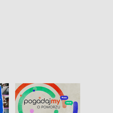
kibiców na trasie przejazdu peletonu
Tour de Pologne przez Kaszuby