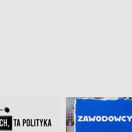
iczny dla Puckiego Szpitala • Na
witali Tour de Pologne
znów rekordowe upały