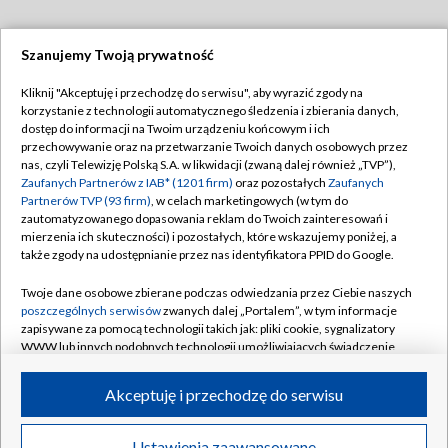
Szanujemy Twoją prywatność
Dołącz do nas:
Kliknij "Akceptuję i przechodzę do serwisu", aby wyrazić zgody na
korzystanie z technologii automatycznego śledzenia i zbierania danych,
TVP
dostęp do informacji na Twoim urządzeniu końcowym i ich
Abonament TVP
przechowywanie oraz na przetwarzanie Twoich danych osobowych przez
Regulamin TVP
nas, czyli Telewizję Polską S.A. w likwidacji (zwaną dalej również „TVP”),
Emisja w TVP
Zaufanych Partnerów z IAB* (1201 firm)
oraz pozostałych
Zaufanych
Polityka prywatności
Partnerów TVP (93 firm)
, w celach marketingowych (w tym do
Centrum informacji TVP
Moje zgody
zautomatyzowanego dopasowania reklam do Twoich zainteresowań i
mierzenia ich skuteczności) i pozostałych, które wskazujemy poniżej, a
Naziemna Telewizja Cyfrowa
Pomoc
także zgody na udostępnianie przez nas identyfikatora PPID do Google.
Sklep TVP
Biuro reklamy
Twoje dane osobowe zbierane podczas odwiedzania przez Ciebie naszych
Rada Programowa
poszczególnych serwisów
zwanych dalej „Portalem”, w tym informacje
Kontakt
zapisywane za pomocą technologii takich jak: pliki cookie, sygnalizatory
System NOS
WWW lub innych podobnych technologii umożliwiających świadczenie
dopasowanych i bezpiecznych usług, personalizację treści oraz reklam,
Informacje o nadawcy
Kanały
udostępnianie funkcji mediów społecznościowych oraz analizowanie
Akceptuję i przechodzę do serwisu
ruchu w Internecie.
Program dla prasy
©2026 Telewizja Polska S.A. w likwidacji
Biuro Reklamy
Twoje dane osobowe zbierane podczas odwiedzania przez Ciebie
Ustawienia zaawansowane