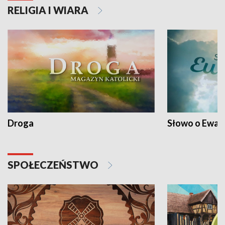
RELIGIA I WIARA
Droga
Słowo o Ewang
SPOŁECZEŃSTWO