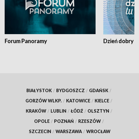
Forum Panoramy
Dzień dobry t
BIAŁYSTOK
/
BYDGOSZCZ
/
GDAŃSK
/
GORZÓW WLKP.
/
KATOWICE
/
KIELCE
/
KRAKÓW
/
LUBLIN
/
ŁÓDŹ
/
OLSZTYN
/
OPOLE
/
POZNAŃ
/
RZESZÓW
/
SZCZECIN
/
WARSZAWA
/
WROCŁAW