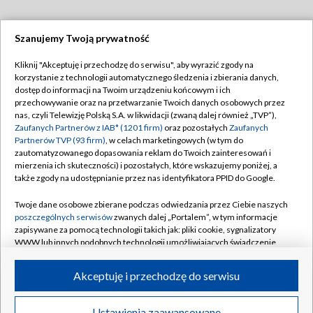
Szanujemy Twoją prywatność
Dołącz do nas:
Kliknij "Akceptuję i przechodzę do serwisu", aby wyrazić zgody na
korzystanie z technologii automatycznego śledzenia i zbierania danych,
TVP
dostęp do informacji na Twoim urządzeniu końcowym i ich
Abonament TVP
przechowywanie oraz na przetwarzanie Twoich danych osobowych przez
Regulamin TVP
nas, czyli Telewizję Polską S.A. w likwidacji (zwaną dalej również „TVP”),
Emisja w TVP
Zaufanych Partnerów z IAB* (1201 firm)
oraz pozostałych
Zaufanych
Polityka prywatności
Partnerów TVP (93 firm)
, w celach marketingowych (w tym do
Centrum informacji TVP
Moje zgody
zautomatyzowanego dopasowania reklam do Twoich zainteresowań i
mierzenia ich skuteczności) i pozostałych, które wskazujemy poniżej, a
Naziemna Telewizja Cyfrowa
Pomoc
także zgody na udostępnianie przez nas identyfikatora PPID do Google.
Sklep TVP
Biuro reklamy
Twoje dane osobowe zbierane podczas odwiedzania przez Ciebie naszych
Rada Programowa
poszczególnych serwisów
zwanych dalej „Portalem”, w tym informacje
Kontakt
zapisywane za pomocą technologii takich jak: pliki cookie, sygnalizatory
System NOS
WWW lub innych podobnych technologii umożliwiających świadczenie
dopasowanych i bezpiecznych usług, personalizację treści oraz reklam,
Informacje o nadawcy
Kanały
udostępnianie funkcji mediów społecznościowych oraz analizowanie
Akceptuję i przechodzę do serwisu
ruchu w Internecie.
Program dla prasy
©2026 Telewizja Polska S.A. w likwidacji
Biuro Reklamy
Twoje dane osobowe zbierane podczas odwiedzania przez Ciebie
Ustawienia zaawansowane