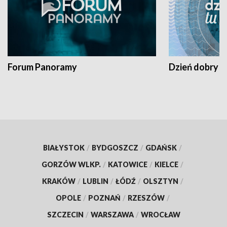
Forum Panoramy
Dzień dobry t
BIAŁYSTOK
/
BYDGOSZCZ
/
GDAŃSK
/
GORZÓW WLKP.
/
KATOWICE
/
KIELCE
/
KRAKÓW
/
LUBLIN
/
ŁÓDŹ
/
OLSZTYN
/
OPOLE
/
POZNAŃ
/
RZESZÓW
/
SZCZECIN
/
WARSZAWA
/
WROCŁAW