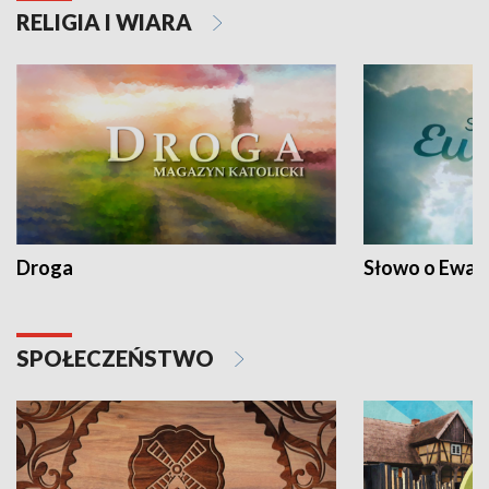
RELIGIA I WIARA
Droga
Słowo o Ewang
SPOŁECZEŃSTWO