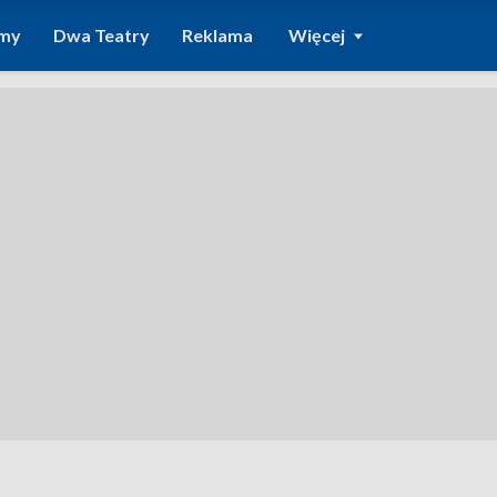
amy
Dwa Teatry
Reklama
Więcej