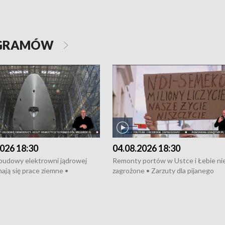
OGRAMÓW
026 18:30
04.08.2026 18:30
 budowy elektrowni jądrowej
Remonty portów w Ustce i Łebie ni
ają się prace ziemne •
zagrożone • Zarzuty dla pijanego
o umowę na budowę obwodnicy
kierowcy ciągnika • Protest
u Gdańskiego • Za kilka dni
poszkodowanych przez dewelopera
e ORP „Wicher” • 18 milionów
Gdyni • Milion zł dla dzieci z UCK od
a inwestycje w szkołach w Rumi
Cancer Fighters • Efekty wpisu Gdy
owie • Nowy sprzęt
Listę UNESCO • Kaszubscy kuczerz