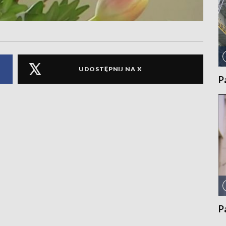
UDOSTĘPNIJ NA X
P
P