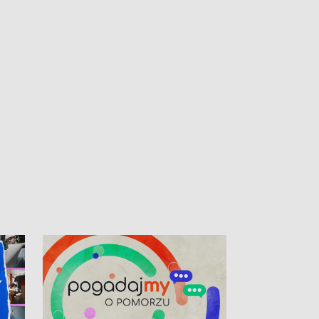
kibiców na trasie przejazdu peletonu
Tour de Pologne przez Kaszuby