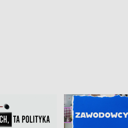
iczny dla Puckiego Szpitala • Na
witali Tour de Pologne
znów rekordowe upały