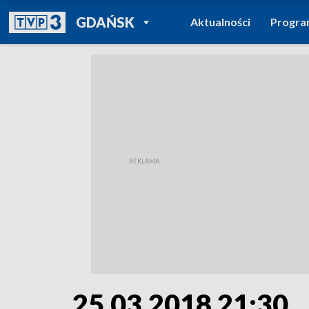
POWRÓT DO
GDAŃSK
Aktualności
Progr
TVP REGIONY
25.03.2018 21:30