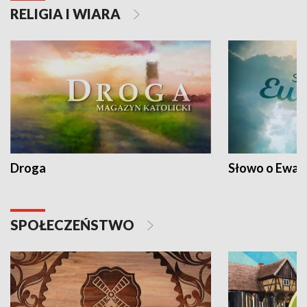
RELIGIA I WIARA
Droga
Słowo o Ewang
SPOŁECZEŃSTWO