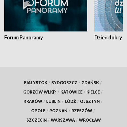
Forum Panoramy
Dzień dobry t
BIAŁYSTOK
/
BYDGOSZCZ
/
GDAŃSK
/
GORZÓW WLKP.
/
KATOWICE
/
KIELCE
/
KRAKÓW
/
LUBLIN
/
ŁÓDŹ
/
OLSZTYN
/
OPOLE
/
POZNAŃ
/
RZESZÓW
/
SZCZECIN
/
WARSZAWA
/
WROCŁAW