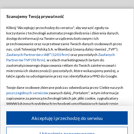
Szanujemy Twoją prywatność
Dołącz do nas:
Kliknij "Akceptuję i przechodzę do serwisu", aby wyrazić zgody na
korzystanie z technologii automatycznego śledzenia i zbierania danych,
TVP
dostęp do informacji na Twoim urządzeniu końcowym i ich
Abonament TVP
przechowywanie oraz na przetwarzanie Twoich danych osobowych przez
Regulamin TVP
nas, czyli Telewizję Polską S.A. w likwidacji (zwaną dalej również „TVP”),
Emisja w TVP
Zaufanych Partnerów z IAB* (1201 firm)
oraz pozostałych
Zaufanych
Polityka prywatności
Partnerów TVP (93 firm)
, w celach marketingowych (w tym do
Centrum informacji TVP
Moje zgody
zautomatyzowanego dopasowania reklam do Twoich zainteresowań i
mierzenia ich skuteczności) i pozostałych, które wskazujemy poniżej, a
Naziemna Telewizja Cyfrowa
Pomoc
także zgody na udostępnianie przez nas identyfikatora PPID do Google.
Sklep TVP
Biuro reklamy
Twoje dane osobowe zbierane podczas odwiedzania przez Ciebie naszych
Rada Programowa
poszczególnych serwisów
zwanych dalej „Portalem”, w tym informacje
Kontakt
zapisywane za pomocą technologii takich jak: pliki cookie, sygnalizatory
System NOS
WWW lub innych podobnych technologii umożliwiających świadczenie
dopasowanych i bezpiecznych usług, personalizację treści oraz reklam,
Informacje o nadawcy
Kanały
udostępnianie funkcji mediów społecznościowych oraz analizowanie
Akceptuję i przechodzę do serwisu
ruchu w Internecie.
Program dla prasy
©2026 Telewizja Polska S.A. w likwidacji
Biuro Reklamy
Twoje dane osobowe zbierane podczas odwiedzania przez Ciebie
Ustawienia zaawansowane