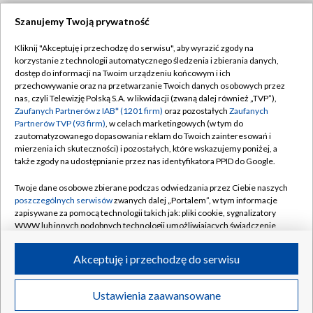
Szanujemy Twoją prywatność
Dołącz do nas:
Kliknij "Akceptuję i przechodzę do serwisu", aby wyrazić zgody na
korzystanie z technologii automatycznego śledzenia i zbierania danych,
TVP
dostęp do informacji na Twoim urządzeniu końcowym i ich
Abonament TVP
przechowywanie oraz na przetwarzanie Twoich danych osobowych przez
Regulamin TVP
nas, czyli Telewizję Polską S.A. w likwidacji (zwaną dalej również „TVP”),
Emisja w TVP
Zaufanych Partnerów z IAB* (1201 firm)
oraz pozostałych
Zaufanych
Polityka prywatności
Partnerów TVP (93 firm)
, w celach marketingowych (w tym do
Centrum informacji TVP
Moje zgody
zautomatyzowanego dopasowania reklam do Twoich zainteresowań i
mierzenia ich skuteczności) i pozostałych, które wskazujemy poniżej, a
Naziemna Telewizja Cyfrowa
Pomoc
także zgody na udostępnianie przez nas identyfikatora PPID do Google.
Sklep TVP
Biuro reklamy
Twoje dane osobowe zbierane podczas odwiedzania przez Ciebie naszych
Rada Programowa
poszczególnych serwisów
zwanych dalej „Portalem”, w tym informacje
Kontakt
zapisywane za pomocą technologii takich jak: pliki cookie, sygnalizatory
System NOS
WWW lub innych podobnych technologii umożliwiających świadczenie
dopasowanych i bezpiecznych usług, personalizację treści oraz reklam,
Informacje o nadawcy
Kanały
udostępnianie funkcji mediów społecznościowych oraz analizowanie
Akceptuję i przechodzę do serwisu
ruchu w Internecie.
Program dla prasy
©2026 Telewizja Polska S.A. w likwidacji
Biuro Reklamy
Twoje dane osobowe zbierane podczas odwiedzania przez Ciebie
Ustawienia zaawansowane
poszczególnych serwisów
na Portalu, takie jak adresy IP, identyfikatory
Ogłoszenie przetargowe