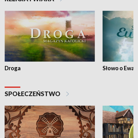
Droga
Słowo o Ewang
SPOŁECZEŃSTWO