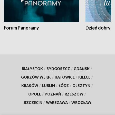
Forum Panoramy
Dzień dobry t
BIAŁYSTOK
/
BYDGOSZCZ
/
GDAŃSK
/
GORZÓW WLKP.
/
KATOWICE
/
KIELCE
/
KRAKÓW
/
LUBLIN
/
ŁÓDŹ
/
OLSZTYN
/
OPOLE
/
POZNAŃ
/
RZESZÓW
/
SZCZECIN
/
WARSZAWA
/
WROCŁAW