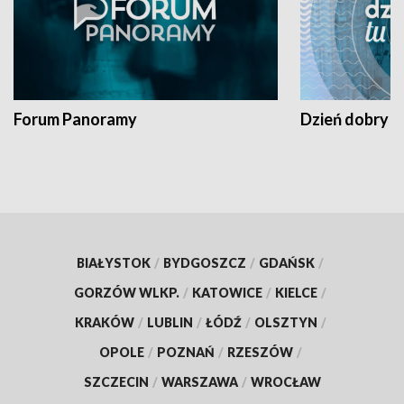
Forum Panoramy
Dzień dobry t
BIAŁYSTOK
/
BYDGOSZCZ
/
GDAŃSK
/
GORZÓW WLKP.
/
KATOWICE
/
KIELCE
/
KRAKÓW
/
LUBLIN
/
ŁÓDŹ
/
OLSZTYN
/
OPOLE
/
POZNAŃ
/
RZESZÓW
/
SZCZECIN
/
WARSZAWA
/
WROCŁAW