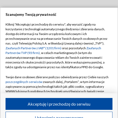
Szanujemy Twoją prywatność
Dołącz do nas:
Kliknij "Akceptuję i przechodzę do serwisu", aby wyrazić zgody na
korzystanie z technologii automatycznego śledzenia i zbierania danych,
TVP
dostęp do informacji na Twoim urządzeniu końcowym i ich
Abonament TVP
przechowywanie oraz na przetwarzanie Twoich danych osobowych przez
Regulamin TVP
nas, czyli Telewizję Polską S.A. w likwidacji (zwaną dalej również „TVP”),
Emisja w TVP
Zaufanych Partnerów z IAB* (1201 firm)
oraz pozostałych
Zaufanych
Polityka prywatności
Partnerów TVP (93 firm)
, w celach marketingowych (w tym do
Centrum informacji TVP
Moje zgody
zautomatyzowanego dopasowania reklam do Twoich zainteresowań i
mierzenia ich skuteczności) i pozostałych, które wskazujemy poniżej, a
Naziemna Telewizja Cyfrowa
Pomoc
także zgody na udostępnianie przez nas identyfikatora PPID do Google.
Sklep TVP
Biuro reklamy
Twoje dane osobowe zbierane podczas odwiedzania przez Ciebie naszych
Rada Programowa
poszczególnych serwisów
zwanych dalej „Portalem”, w tym informacje
Kontakt
zapisywane za pomocą technologii takich jak: pliki cookie, sygnalizatory
System NOS
WWW lub innych podobnych technologii umożliwiających świadczenie
dopasowanych i bezpiecznych usług, personalizację treści oraz reklam,
Informacje o nadawcy
Kanały
udostępnianie funkcji mediów społecznościowych oraz analizowanie
Akceptuję i przechodzę do serwisu
ruchu w Internecie.
Program dla prasy
©2026 Telewizja Polska S.A. w likwidacji
Biuro Reklamy
Twoje dane osobowe zbierane podczas odwiedzania przez Ciebie
Ustawienia zaawansowane