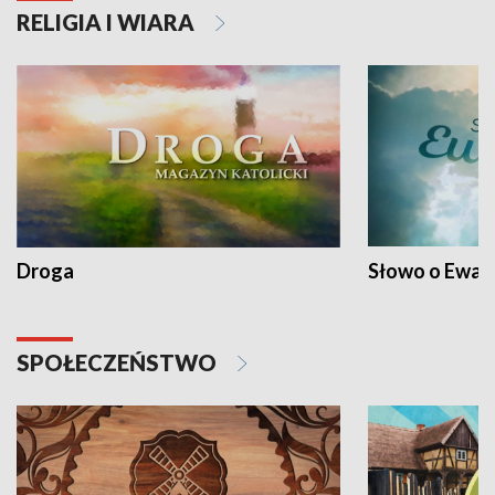
RELIGIA I WIARA
Droga
Słowo o Ewang
SPOŁECZEŃSTWO