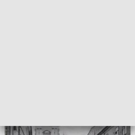
POWRÓT DO
GDAŃSK
TVP REGIONY
Światowa premiera "Mistrza scen
rodzajowych"
2018-03-22