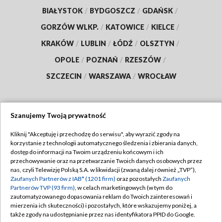
BIAŁYSTOK
/
BYDGOSZCZ
/
GDAŃSK
/
GORZÓW WLKP.
/
KATOWICE
/
KIELCE
/
KRAKÓW
/
LUBLIN
/
ŁÓDŹ
/
OLSZTYN
/
OPOLE
/
POZNAŃ
/
RZESZÓW
/
SZCZECIN
/
WARSZAWA
/
WROCŁAW
Szanujemy Twoją prywatność
Dołącz do nas:
Kliknij "Akceptuję i przechodzę do serwisu", aby wyrazić zgody na
korzystanie z technologii automatycznego śledzenia i zbierania danych,
TVP
dostęp do informacji na Twoim urządzeniu końcowym i ich
Abonament TVP
przechowywanie oraz na przetwarzanie Twoich danych osobowych przez
Regulamin TVP
nas, czyli Telewizję Polską S.A. w likwidacji (zwaną dalej również „TVP”),
Emisja w TVP
Polityka prywatności
Zaufanych Partnerów z IAB* (1201 firm)
oraz pozostałych
Zaufanych
Partnerów TVP (93 firm)
, w celach marketingowych (w tym do
Centrum informacji TVP
Moje zgody
zautomatyzowanego dopasowania reklam do Twoich zainteresowań i
mierzenia ich skuteczności) i pozostałych, które wskazujemy poniżej, a
Naziemna Telewizja Cyfrowa
Pomoc
także zgody na udostępnianie przez nas identyfikatora PPID do Google.