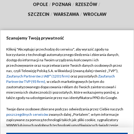
OPOLE
/
POZNAŃ
/
RZESZÓW
/
SZCZECIN
/
WARSZAWA
/
WROCŁAW
Szanujemy Twoją prywatność
Dołącz do nas:
Kliknij "Akceptuję i przechodzę do serwisu", aby wyrazić zgody na
korzystanie z technologii automatycznego śledzenia i zbierania danych,
TVP
dostęp do informacji na Twoim urządzeniu końcowym i ich
Abonament TVP
przechowywanie oraz na przetwarzanie Twoich danych osobowych przez
Regulamin TVP
nas, czyli Telewizję Polską S.A. w likwidacji (zwaną dalej również „TVP”),
Emisja w TVP
Zaufanych Partnerów z IAB* (1201 firm)
oraz pozostałych
Zaufanych
Polityka prywatności
Partnerów TVP (93 firm)
, w celach marketingowych (w tym do
Centrum informacji TVP
Moje zgody
zautomatyzowanego dopasowania reklam do Twoich zainteresowań i
mierzenia ich skuteczności) i pozostałych, które wskazujemy poniżej, a
Naziemna Telewizja Cyfrowa
Pomoc
także zgody na udostępnianie przez nas identyfikatora PPID do Google.
Sklep TVP
Biuro reklamy
Twoje dane osobowe zbierane podczas odwiedzania przez Ciebie naszych
Rada Programowa
poszczególnych serwisów
zwanych dalej „Portalem”, w tym informacje
Kontakt
zapisywane za pomocą technologii takich jak: pliki cookie, sygnalizatory
System NOS
WWW lub innych podobnych technologii umożliwiających świadczenie
dopasowanych i bezpiecznych usług, personalizację treści oraz reklam,
Informacje o nadawcy
Kanały