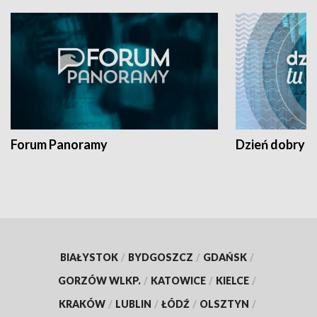
Forum Panoramy
Dzień dobry t
BIAŁYSTOK
/
BYDGOSZCZ
/
GDAŃSK
/
GORZÓW WLKP.
/
KATOWICE
/
KIELCE
/
KRAKÓW
/
LUBLIN
/
ŁÓDŹ
/
OLSZTYN
/