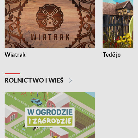
Wiatrak
Tedë jo
ROLNICTWO I WIEŚ