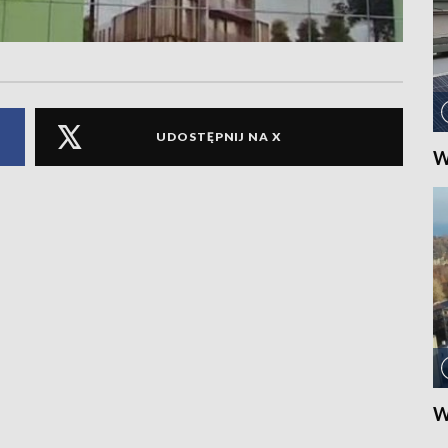
UDOSTĘPNIJ NA X
W
W