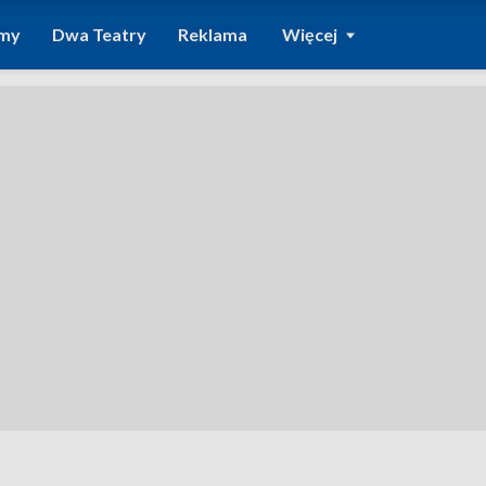
amy
Dwa Teatry
Reklama
Więcej