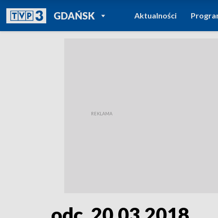
POWRÓT DO
GDAŃSK
Aktualności
Progr
TVP REGIONY
odc. 20.03.2018