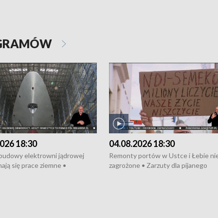
OGRAMÓW
026 18:30
04.08.2026 18:30
 budowy elektrowni jądrowej
Remonty portów w Ustce i Łebie ni
ają się prace ziemne •
zagrożone • Zarzuty dla pijanego
o umowę na budowę obwodnicy
kierowcy ciągnika • Protest
u Gdańskiego • Za kilka dni
poszkodowanych przez dewelopera
e ORP „Wicher” • 18 milionów
Gdyni • Milion zł dla dzieci z UCK od
a inwestycje w szkołach w Rumi
Cancer Fighters • Efekty wpisu Gdy
owie • Nowy sprzęt
Listę UNESCO • Kaszubscy kuczerz