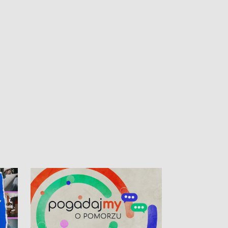
kibiców na trasie przejazdu peletonu
Tour de Pologne przez Kaszuby