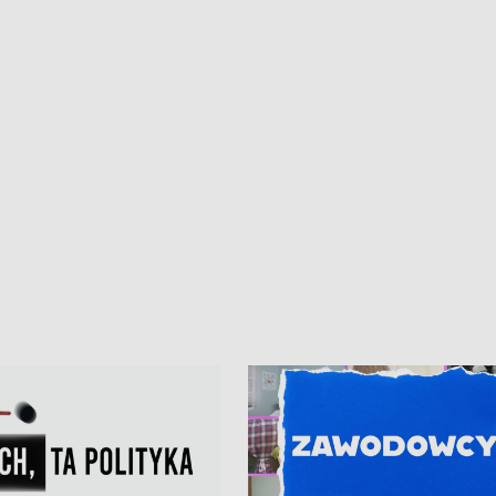
iczny dla Puckiego Szpitala • Na
witali Tour de Pologne
znów rekordowe upały