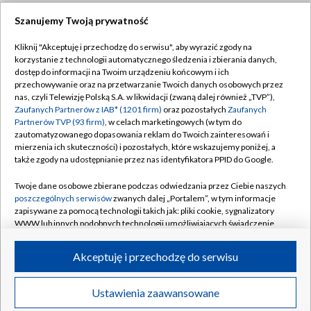
Szanujemy Twoją prywatność
Dołącz do nas:
Kliknij "Akceptuję i przechodzę do serwisu", aby wyrazić zgody na
korzystanie z technologii automatycznego śledzenia i zbierania danych,
TVP
dostęp do informacji na Twoim urządzeniu końcowym i ich
Abonament TVP
przechowywanie oraz na przetwarzanie Twoich danych osobowych przez
Regulamin TVP
nas, czyli Telewizję Polską S.A. w likwidacji (zwaną dalej również „TVP”),
Emisja w TVP
Zaufanych Partnerów z IAB* (1201 firm)
oraz pozostałych
Zaufanych
Polityka prywatności
Partnerów TVP (93 firm)
, w celach marketingowych (w tym do
Centrum informacji TVP
Moje zgody
zautomatyzowanego dopasowania reklam do Twoich zainteresowań i
mierzenia ich skuteczności) i pozostałych, które wskazujemy poniżej, a
Naziemna Telewizja Cyfrowa
Pomoc
także zgody na udostępnianie przez nas identyfikatora PPID do Google.
Sklep TVP
Biuro reklamy
Twoje dane osobowe zbierane podczas odwiedzania przez Ciebie naszych
Rada Programowa
poszczególnych serwisów
zwanych dalej „Portalem”, w tym informacje
Kontakt
zapisywane za pomocą technologii takich jak: pliki cookie, sygnalizatory
System NOS
WWW lub innych podobnych technologii umożliwiających świadczenie
dopasowanych i bezpiecznych usług, personalizację treści oraz reklam,
Informacje o nadawcy
Kanały
udostępnianie funkcji mediów społecznościowych oraz analizowanie
Akceptuję i przechodzę do serwisu
ruchu w Internecie.
Program dla prasy
©2026 Telewizja Polska S.A. w likwidacji
Biuro Reklamy
Twoje dane osobowe zbierane podczas odwiedzania przez Ciebie
Ustawienia zaawansowane
poszczególnych serwisów
na Portalu, takie jak adresy IP, identyfikatory
Ogłoszenie przetargowe