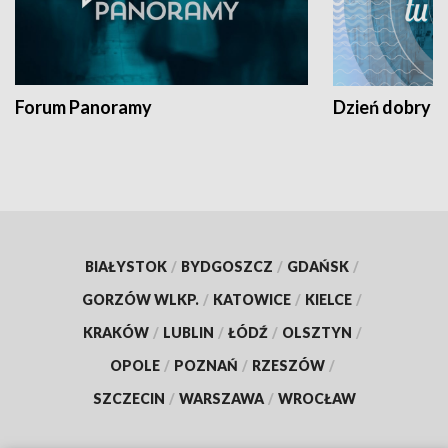
Forum Panoramy
Dzień dobry t
BIAŁYSTOK
/
BYDGOSZCZ
/
GDAŃSK
/
GORZÓW WLKP.
/
KATOWICE
/
KIELCE
/
KRAKÓW
/
LUBLIN
/
ŁÓDŹ
/
OLSZTYN
/
OPOLE
/
POZNAŃ
/
RZESZÓW
/
SZCZECIN
/
WARSZAWA
/
WROCŁAW