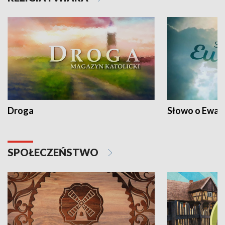
Droga
Słowo o Ewang
SPOŁECZEŃSTWO