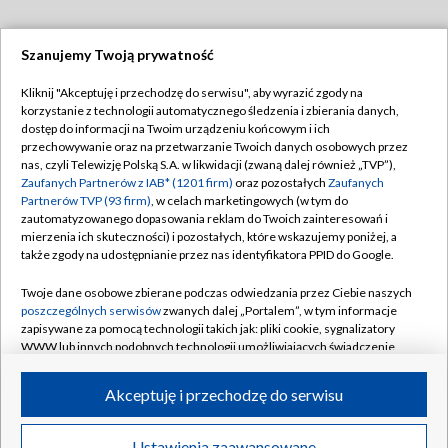
Szanujemy Twoją prywatność
Dołącz do nas:
Kliknij "Akceptuję i przechodzę do serwisu", aby wyrazić zgody na
korzystanie z technologii automatycznego śledzenia i zbierania danych,
TVP
dostęp do informacji na Twoim urządzeniu końcowym i ich
Abonament TVP
przechowywanie oraz na przetwarzanie Twoich danych osobowych przez
Regulamin TVP
nas, czyli Telewizję Polską S.A. w likwidacji (zwaną dalej również „TVP”),
Emisja w TVP
Zaufanych Partnerów z IAB* (1201 firm)
oraz pozostałych
Zaufanych
Polityka prywatności
Partnerów TVP (93 firm)
, w celach marketingowych (w tym do
Centrum informacji TVP
Moje zgody
zautomatyzowanego dopasowania reklam do Twoich zainteresowań i
mierzenia ich skuteczności) i pozostałych, które wskazujemy poniżej, a
Naziemna Telewizja Cyfrowa
Pomoc
także zgody na udostępnianie przez nas identyfikatora PPID do Google.
Sklep TVP
Biuro reklamy
Twoje dane osobowe zbierane podczas odwiedzania przez Ciebie naszych
Rada Programowa
poszczególnych serwisów
zwanych dalej „Portalem”, w tym informacje
Kontakt
zapisywane za pomocą technologii takich jak: pliki cookie, sygnalizatory
System NOS
WWW lub innych podobnych technologii umożliwiających świadczenie
dopasowanych i bezpiecznych usług, personalizację treści oraz reklam,
Informacje o nadawcy
Kanały
udostępnianie funkcji mediów społecznościowych oraz analizowanie
Akceptuję i przechodzę do serwisu
ruchu w Internecie.
Program dla prasy
©2026 Telewizja Polska S.A. w likwidacji
Biuro Reklamy
Twoje dane osobowe zbierane podczas odwiedzania przez Ciebie
Ustawienia zaawansowane