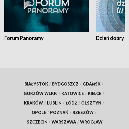
Forum Panoramy
Dzień dobry t
BIAŁYSTOK
/
BYDGOSZCZ
/
GDAŃSK
/
GORZÓW WLKP.
/
KATOWICE
/
KIELCE
/
KRAKÓW
/
LUBLIN
/
ŁÓDŹ
/
OLSZTYN
/
OPOLE
/
POZNAŃ
/
RZESZÓW
/
SZCZECIN
/
WARSZAWA
/
WROCŁAW