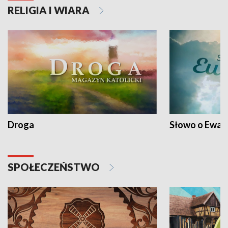
RELIGIA I WIARA
Droga
Słowo o Ewang
SPOŁECZEŃSTWO