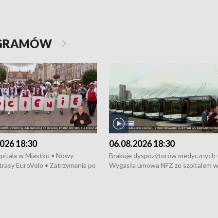
OGRAMÓW
026 18:30
06.08.2026 18:30
pitala w Miastku • Nowy
Brakuje dyspozytorów medycznych 
trasy EuroVelo • Zatrzymania po
Wygasła umowa NFZ ze szpitalem 
ościerzynie • Mieszkańcy
Miastku • Otwarto Morski Terminal
ą przeciwko budowie trasy
Przeładunkowy • Budowa morskiej 
wej • Kolejne konwoje
wiatrowej • Korki na gdańskich Sto
ne z Trójmiasta na Ukrainę •
Niebezpieczne zachowania na torac
ciewia na Jarmarku św.
Dziewięć nowych „trajtków” dla Gdy