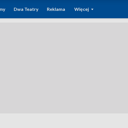
amy
Dwa Teatry
Reklama
Więcej