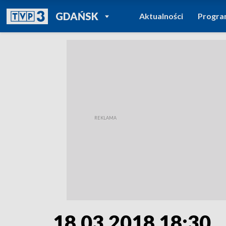
POWRÓT DO
GDAŃSK
Aktualności
Progr
TVP REGIONY
18.03.2018 18:30