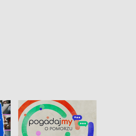
kardiologiczny dla Puckiego Szpitala • Na
witali Tour de P
Pomorzu znów rekordowe upały