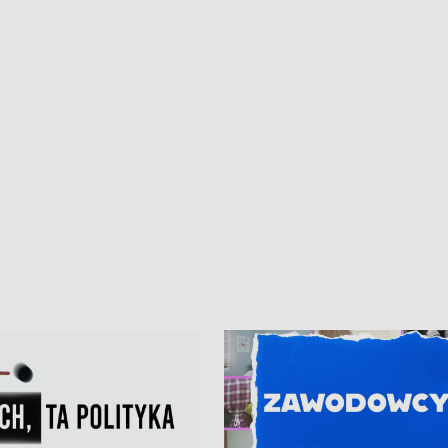
• Gdynia z lat 30. w
ikonie