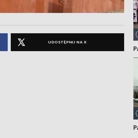
UDOSTĘPNIJ NA X
P
P