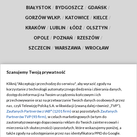
BIAŁYSTOK
/
BYDGOSZCZ
/
GDAŃSK
/
GORZÓW WLKP.
/
KATOWICE
/
KIELCE
/
KRAKÓW
/
LUBLIN
/
ŁÓDŹ
/
OLSZTYN
/
OPOLE
/
POZNAŃ
/
RZESZÓW
/
SZCZECIN
/
WARSZAWA
/
WROCŁAW
Szanujemy Twoją prywatność
Dołącz do nas:
Kliknij "Akceptuję i przechodzę do serwisu", aby wyrazić zgody na
korzystanie z technologii automatycznego śledzenia i zbierania danych,
TVP
dostęp do informacji na Twoim urządzeniu końcowym i ich
Abonament TVP
przechowywanie oraz na przetwarzanie Twoich danych osobowych przez
Regulamin TVP
nas, czyli Telewizję Polską S.A. w likwidacji (zwaną dalej również „TVP”),
Emisja w TVP
Polityka prywatności
Zaufanych Partnerów z IAB* (1201 firm)
oraz pozostałych
Zaufanych
Partnerów TVP (93 firm)
, w celach marketingowych (w tym do
Centrum informacji TVP
Moje zgody
zautomatyzowanego dopasowania reklam do Twoich zainteresowań i
mierzenia ich skuteczności) i pozostałych, które wskazujemy poniżej, a
Naziemna Telewizja Cyfrowa
Pomoc
także zgody na udostępnianie przez nas identyfikatora PPID do Google.