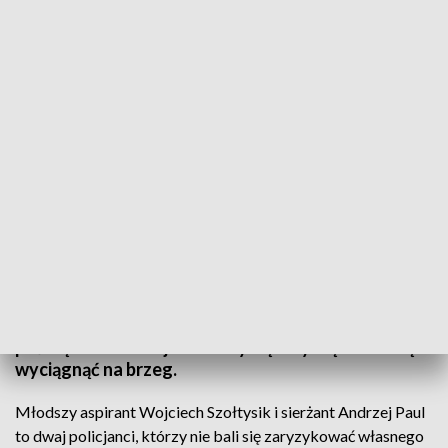
Policjanci nagrodzeni za uratowanie tonącego
Policjanci z Ustki, którzy uratowali życie tonącemu
mężczyźnie, zostali za swój bohaterski czyn
nagrodzeni. Kilka dni temu do kanału portowego w
Ustce wpadł nietrzeźwy obywatel Ukrainy, którego
prąd zniósł kilkaset metrów w głąb morza. Dzięki
poświęceniu funkcjonariuszy mężczyznę udało się
wyciągnąć na brzeg.
Młodszy aspirant Wojciech Szołtysik i sierżant Andrzej Paul
to dwaj policjanci, którzy nie bali się zaryzykować własnego