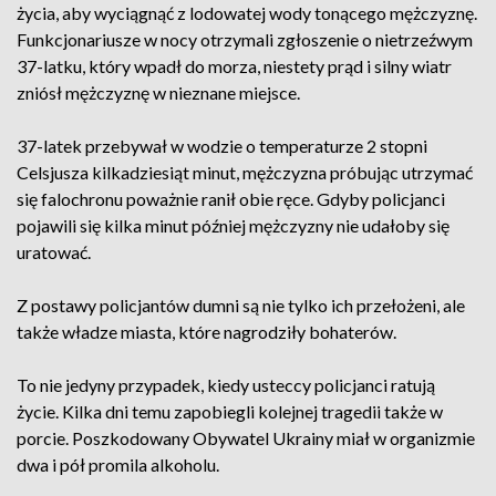
życia, aby wyciągnąć z lodowatej wody tonącego mężczyznę.
Funkcjonariusze w nocy otrzymali zgłoszenie o nietrzeźwym
37-latku, który wpadł do morza, niestety prąd i silny wiatr
zniósł mężczyznę w nieznane miejsce.
37-latek przebywał w wodzie o temperaturze 2 stopni
Celsjusza kilkadziesiąt minut, mężczyzna próbując utrzymać
się falochronu poważnie ranił obie ręce. Gdyby policjanci
pojawili się kilka minut później mężczyzny nie udałoby się
uratować.
Z postawy policjantów dumni są nie tylko ich przełożeni, ale
także władze miasta, które nagrodziły bohaterów.
To nie jedyny przypadek, kiedy usteccy policjanci ratują
życie. Kilka dni temu zapobiegli kolejnej tragedii także w
porcie. Poszkodowany Obywatel Ukrainy miał w organizmie
dwa i pół promila alkoholu.