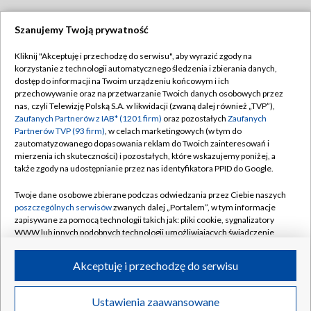
Szanujemy Twoją prywatność
Dołącz do nas:
Kliknij "Akceptuję i przechodzę do serwisu", aby wyrazić zgody na
korzystanie z technologii automatycznego śledzenia i zbierania danych,
TVP
dostęp do informacji na Twoim urządzeniu końcowym i ich
Abonament TVP
przechowywanie oraz na przetwarzanie Twoich danych osobowych przez
Regulamin TVP
nas, czyli Telewizję Polską S.A. w likwidacji (zwaną dalej również „TVP”),
Emisja w TVP
Polityka prywatności
Zaufanych Partnerów z IAB* (1201 firm)
oraz pozostałych
Zaufanych
Partnerów TVP (93 firm)
, w celach marketingowych (w tym do
Centrum informacji TVP
Moje zgody
zautomatyzowanego dopasowania reklam do Twoich zainteresowań i
mierzenia ich skuteczności) i pozostałych, które wskazujemy poniżej, a
Naziemna Telewizja Cyfrowa
Pomoc
także zgody na udostępnianie przez nas identyfikatora PPID do Google.
Sklep TVP
Biuro reklamy
Twoje dane osobowe zbierane podczas odwiedzania przez Ciebie naszych
Rada Programowa
Kontakt
poszczególnych serwisów
zwanych dalej „Portalem”, w tym informacje
zapisywane za pomocą technologii takich jak: pliki cookie, sygnalizatory
System NOS
WWW lub innych podobnych technologii umożliwiających świadczenie
dopasowanych i bezpiecznych usług, personalizację treści oraz reklam,
Informacje o nadawcy
Kanały
udostępnianie funkcji mediów społecznościowych oraz analizowanie
Akceptuję i przechodzę do serwisu
ruchu w Internecie.
Program dla prasy
©2026 Telewizja Polska S.A. w likwidacji
Biuro Reklamy
Twoje dane osobowe zbierane podczas odwiedzania przez Ciebie
Ustawienia zaawansowane
poszczególnych serwisów
na Portalu, takie jak adresy IP, identyfikatory