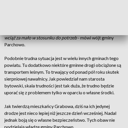
sytuacja nie zdarzała się tu wcześniej.
W ciągu ostatnich lat nakłady na naprawę dróg w naszej
gminie wzrosły czterokrotnie i przekraczają 2 miliony złotych.
Pół miliona przekazały nam też Lasy Państwowe. To jednak
wciąż za mało w stosunku do potrzeb
- mówi wójt gminy
Parchowo.
Podobnie trudna sytuacja jest w wielu innych gminach tego
powiatu. Tu dodatkowo niektóre gminne drogi obciążone są
transportem leśnym. To trwający od ponad pół roku skutek
sierpniowej nawałnicy. Jak powiedział nam starosta
bytowski, skala trudności jest tak duża, że trudno będzie
uporać się z problemem tylko w oparciu o własne środki.
Jak twierdzą mieszkańcy Grabowa, dziś na ich jedynej
drodze jest nieco lepiej niż jeszcze dzień wcześniej. Nadal
jednak boją się o własne bezpieczeństwo. Tych obaw nie
podzielają władze gminy Parchowo.