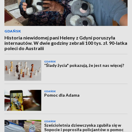
GDAŃSK
Historia niewidomej pani Heleny z Gdyni poruszyła
internautów. W dwie godziny zebrali 100 tys. zł. 90-latka
poleci do Australii
GDAŃSK
“Ślady życia" pokazują, że jest nas więcej?
GDAŃSK
Pomoc dla Adama
GDAŃSK
Sześcioletnia dziewczynka zgubiła się w
Sopocie i poprosiła policjantów o pomoc