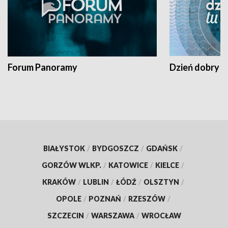
Forum Panoramy
Dzień dobry t
BIAŁYSTOK
/
BYDGOSZCZ
/
GDAŃSK
/
GORZÓW WLKP.
/
KATOWICE
/
KIELCE
/
KRAKÓW
/
LUBLIN
/
ŁÓDŹ
/
OLSZTYN
/
OPOLE
/
POZNAŃ
/
RZESZÓW
/
SZCZECIN
/
WARSZAWA
/
WROCŁAW