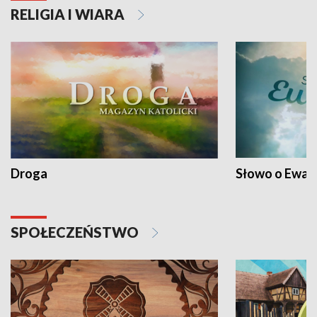
RELIGIA I WIARA
Droga
Słowo o Ewang
SPOŁECZEŃSTWO