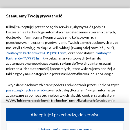
Szanujemy Twoją prywatność
Dołącz do nas:
Kliknij "Akceptuję i przechodzę do serwisu", aby wyrazić zgody na
korzystanie z technologii automatycznego śledzenia i zbierania danych,
TVP
dostęp do informacji na Twoim urządzeniu końcowym i ich
Abonament TVP
przechowywanie oraz na przetwarzanie Twoich danych osobowych przez
Regulamin TVP
nas, czyli Telewizję Polską S.A. w likwidacji (zwaną dalej również „TVP”),
Emisja w TVP
Zaufanych Partnerów z IAB* (1201 firm)
oraz pozostałych
Zaufanych
Polityka prywatności
Partnerów TVP (93 firm)
, w celach marketingowych (w tym do
Centrum informacji TVP
Moje zgody
zautomatyzowanego dopasowania reklam do Twoich zainteresowań i
mierzenia ich skuteczności) i pozostałych, które wskazujemy poniżej, a
Naziemna Telewizja Cyfrowa
Pomoc
także zgody na udostępnianie przez nas identyfikatora PPID do Google.
Sklep TVP
Biuro reklamy
Twoje dane osobowe zbierane podczas odwiedzania przez Ciebie naszych
Rada Programowa
poszczególnych serwisów
zwanych dalej „Portalem”, w tym informacje
Kontakt
zapisywane za pomocą technologii takich jak: pliki cookie, sygnalizatory
System NOS
WWW lub innych podobnych technologii umożliwiających świadczenie
dopasowanych i bezpiecznych usług, personalizację treści oraz reklam,
Informacje o nadawcy
Kanały
udostępnianie funkcji mediów społecznościowych oraz analizowanie
Akceptuję i przechodzę do serwisu
ruchu w Internecie.
Program dla prasy
©2026 Telewizja Polska S.A. w likwidacji
Biuro Reklamy
Twoje dane osobowe zbierane podczas odwiedzania przez Ciebie
Ustawienia zaawansowane