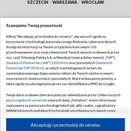
SZCZECIN
/
WARSZAWA
/
WROCŁAW
Szanujemy Twoją prywatność
Dołącz do nas:
Kliknij "Akceptuję i przechodzę do serwisu", aby wyrazić zgody na
korzystanie z technologii automatycznego śledzenia i zbierania danych,
TVP
dostęp do informacji na Twoim urządzeniu końcowym i ich
Abonament TVP
przechowywanie oraz na przetwarzanie Twoich danych osobowych przez
Regulamin TVP
nas, czyli Telewizję Polską S.A. w likwidacji (zwaną dalej również „TVP”),
Emisja w TVP
Polityka prywatności
Zaufanych Partnerów z IAB* (1201 firm)
oraz pozostałych
Zaufanych
Partnerów TVP (93 firm)
, w celach marketingowych (w tym do
Centrum informacji TVP
Moje zgody
zautomatyzowanego dopasowania reklam do Twoich zainteresowań i
mierzenia ich skuteczności) i pozostałych, które wskazujemy poniżej, a
Naziemna Telewizja Cyfrowa
Pomoc
także zgody na udostępnianie przez nas identyfikatora PPID do Google.
Sklep TVP
Biuro reklamy
Twoje dane osobowe zbierane podczas odwiedzania przez Ciebie naszych
Rada Programowa
Kontakt
poszczególnych serwisów
zwanych dalej „Portalem”, w tym informacje
zapisywane za pomocą technologii takich jak: pliki cookie, sygnalizatory
System NOS
WWW lub innych podobnych technologii umożliwiających świadczenie
dopasowanych i bezpiecznych usług, personalizację treści oraz reklam,
Informacje o nadawcy
Kanały
udostępnianie funkcji mediów społecznościowych oraz analizowanie
Akceptuję i przechodzę do serwisu
ruchu w Internecie.
Program dla prasy