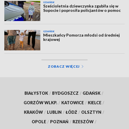
GDAŃSK
Sześcioletnia dziewczynka zgubiła się w
Sopocie i poprosiła policjantów o pomoc
GDAŃSK
Mieszkańcy Pomorza młodsi od średniej
krajowej
ZOBACZ WIĘCEJ
BIAŁYSTOK
/
BYDGOSZCZ
/
GDAŃSK
/
GORZÓW WLKP.
/
KATOWICE
/
KIELCE
/
KRAKÓW
/
LUBLIN
/
ŁÓDŹ
/
OLSZTYN
/
OPOLE
/
POZNAŃ
/
RZESZÓW
/