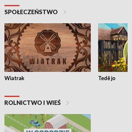
SPOŁECZEŃSTWO
Wiatrak
Tedë jo
ROLNICTWO I WIEŚ