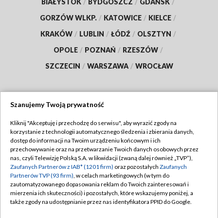
BIAŁYSTOK
/
BYDGOSZCZ
/
GDAŃSK
/
GORZÓW WLKP.
/
KATOWICE
/
KIELCE
/
KRAKÓW
/
LUBLIN
/
ŁÓDŹ
/
OLSZTYN
/
OPOLE
/
POZNAŃ
/
RZESZÓW
/
SZCZECIN
/
WARSZAWA
/
WROCŁAW
Szanujemy Twoją prywatność
Dołącz do nas:
Kliknij "Akceptuję i przechodzę do serwisu", aby wyrazić zgody na
korzystanie z technologii automatycznego śledzenia i zbierania danych,
TVP
dostęp do informacji na Twoim urządzeniu końcowym i ich
Abonament TVP
przechowywanie oraz na przetwarzanie Twoich danych osobowych przez
Regulamin TVP
nas, czyli Telewizję Polską S.A. w likwidacji (zwaną dalej również „TVP”),
Emisja w TVP
Zaufanych Partnerów z IAB* (1201 firm)
oraz pozostałych
Zaufanych
Polityka prywatności
Partnerów TVP (93 firm)
, w celach marketingowych (w tym do
Centrum informacji TVP
Moje zgody
zautomatyzowanego dopasowania reklam do Twoich zainteresowań i
mierzenia ich skuteczności) i pozostałych, które wskazujemy poniżej, a
Naziemna Telewizja Cyfrowa
Pomoc
także zgody na udostępnianie przez nas identyfikatora PPID do Google.
Sklep TVP
Biuro reklamy